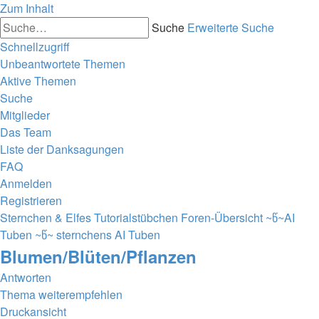
Zum Inhalt
Suche
Erweiterte Suche
Schnellzugriff
Unbeantwortete Themen
Aktive Themen
Suche
Mitglieder
Das Team
Liste der Danksagungen
FAQ
Anmelden
Registrieren
Sternchen & Elfes Tutorialstübchen
Foren-Übersicht
~წ~AI
Tuben ~წ~
sternchens AI Tuben
Blumen/Blüten/Pflanzen
Antworten
Thema weiterempfehlen
Druckansicht