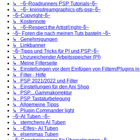
↳ ~წ~Roadrunners PSP Tutorials~წ~
↳ ~წ~ knirisdreamgraphics-pfs-psp~წ~
~წ~Copyright~წ~
↳ Kostennote
↳ ~წ~Respect the Artist©right~წ~
~წ~ Foren die nach meinen Tuts basteln ~წ~
↳ Genehmigungen
↳ Linkbanner
~წ~Tipps und Tricks für PI und PSP~წ~
↳ Unzureichender Arbeitsspeicher (PI)
↳ Meine Filterseite
↳ Einstellungen vor dem Einfügen von Filtern/Plugins i
↳ Filter - Hilfe
↳ PSP 2021/2022 und Filter
↳ Einstellungen für den Ani Shop
↳ PSP....Gammakorrektur
↳ PSP Tastaturbelegung
↳ Allgemeine Tipps
↳ Plugin Commander light
~წ~AI Tuben ~წ~
↳ sternchens AI Tuben
↳ ~Elfes~ AI Tuben
↳ elsenimas Tuben