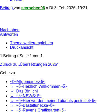
Beitrag
von
sternchen06
»
Di 3. Feb 2026, 19:21
Nach oben
Antworten
Thema weiterempfehlen
Druckansicht
1 Beitrag • Seite
1
von
1
Zurück zu „Übersetzungen 2026“
Gehe zu
~წ~Allgemeines~წ~
↳ ~წ~Herzlich Willkommen~წ~
↳ Das Bin ich!
↳ ~წ~NEWS~წ~
↳ ~წ~Hier werden meine Tutorials gestestet~წ~
↳ ~წ~Bastelfunecke~წ~
↳ ~წ~Ravens Grafikgarten~წ~