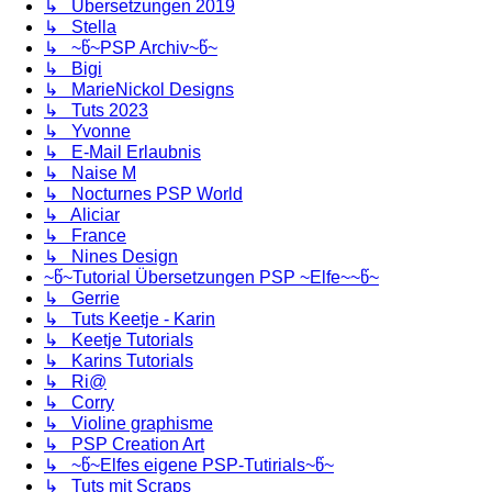
↳ Übersetzungen 2019
↳ Stella
↳ ~წ~PSP Archiv~წ~
↳ Bigi
↳ MarieNickol Designs
↳ Tuts 2023
↳ Yvonne
↳ E-Mail Erlaubnis
↳ Naise M
↳ Nocturnes PSP World
↳ Aliciar
↳ France
↳ Nines Design
~წ~Tutorial Übersetzungen PSP ~Elfe~~წ~
↳ Gerrie
↳ Tuts Keetje - Karin
↳ Keetje Tutorials
↳ Karins Tutorials
↳ Ri@
↳ Corry
↳ Violine graphisme
↳ PSP Creation Art
↳ ~წ~Elfes eigene PSP-Tutirials~წ~
↳ Tuts mit Scraps