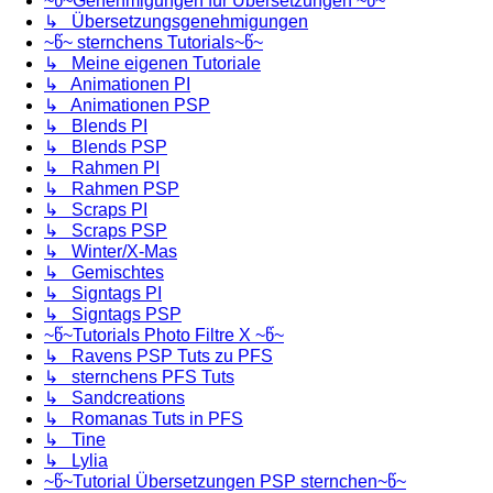
~წ~Genehmigungen für Übersetzungen ~წ~
↳ Übersetzungsgenehmigungen
~წ~ sternchens Tutorials~წ~
↳ Meine eigenen Tutoriale
↳ Animationen PI
↳ Animationen PSP
↳ Blends PI
↳ Blends PSP
↳ Rahmen PI
↳ Rahmen PSP
↳ Scraps PI
↳ Scraps PSP
↳ Winter/X-Mas
↳ Gemischtes
↳ Signtags PI
↳ Signtags PSP
~წ~Tutorials Photo Filtre X ~წ~
↳ Ravens PSP Tuts zu PFS
↳ sternchens PFS Tuts
↳ Sandcreations
↳ Romanas Tuts in PFS
↳ Tine
↳ Lylia
~წ~Tutorial Übersetzungen PSP sternchen~წ~