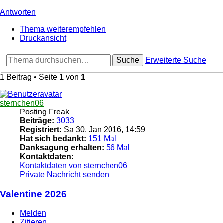
Antworten
Thema weiterempfehlen
Druckansicht
Suche
Erweiterte Suche
1 Beitrag • Seite
1
von
1
sternchen06
Posting Freak
Beiträge:
3033
Registriert:
Sa 30. Jan 2016, 14:59
Hat sich bedankt:
151 Mal
Danksagung erhalten:
56 Mal
Kontaktdaten:
Kontaktdaten von sternchen06
Private Nachricht senden
Valentine 2026
Melden
Zitieren