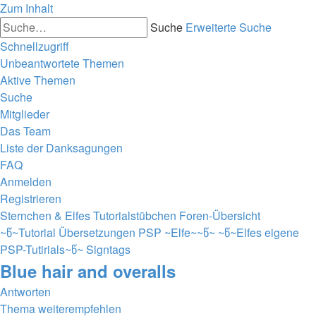
Zum Inhalt
Suche
Erweiterte Suche
Schnellzugriff
Unbeantwortete Themen
Aktive Themen
Suche
Mitglieder
Das Team
Liste der Danksagungen
FAQ
Anmelden
Registrieren
Sternchen & Elfes Tutorialstübchen
Foren-Übersicht
~წ~Tutorial Übersetzungen PSP ~Elfe~~წ~
~წ~Elfes eigene
PSP-Tutirials~წ~
Signtags
Blue hair and overalls
Antworten
Thema weiterempfehlen