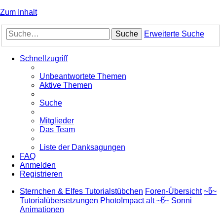
Zum Inhalt
Suche
Erweiterte Suche
Schnellzugriff
Unbeantwortete Themen
Aktive Themen
Suche
Mitglieder
Das Team
Liste der Danksagungen
FAQ
Anmelden
Registrieren
Sternchen & Elfes Tutorialstübchen
Foren-Übersicht
~წ~
Tutorialübersetzungen PhotoImpact alt ~წ~
Sonni
Animationen