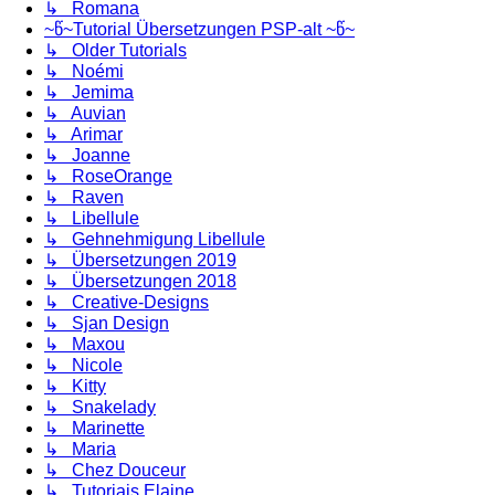
↳ Romana
~წ~Tutorial Übersetzungen PSP-alt ~წ~
↳ Older Tutorials
↳ Noémi
↳ Jemima
↳ Auvian
↳ Arimar
↳ Joanne
↳ RoseOrange
↳ Raven
↳ Libellule
↳ Gehnehmigung Libellule
↳ Übersetzungen 2019
↳ Übersetzungen 2018
↳ Creative-Designs
↳ Sjan Design
↳ Maxou
↳ Nicole
↳ Kitty
↳ Snakelady
↳ Marinette
↳ Maria
↳ Chez Douceur
↳ Tutoriais Elaine