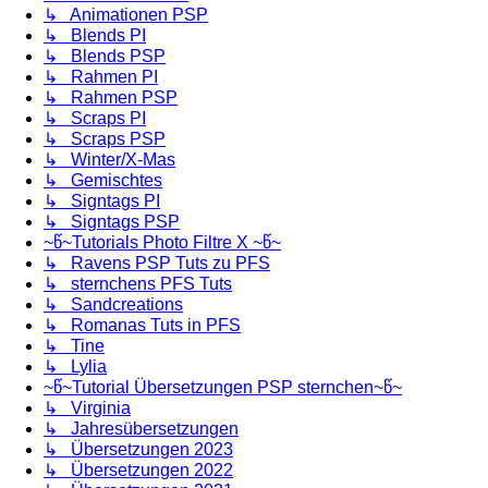
↳ Animationen PSP
↳ Blends PI
↳ Blends PSP
↳ Rahmen PI
↳ Rahmen PSP
↳ Scraps PI
↳ Scraps PSP
↳ Winter/X-Mas
↳ Gemischtes
↳ Signtags PI
↳ Signtags PSP
~წ~Tutorials Photo Filtre X ~წ~
↳ Ravens PSP Tuts zu PFS
↳ sternchens PFS Tuts
↳ Sandcreations
↳ Romanas Tuts in PFS
↳ Tine
↳ Lylia
~წ~Tutorial Übersetzungen PSP sternchen~წ~
↳ Virginia
↳ Jahresübersetzungen
↳ Übersetzungen 2023
↳ Übersetzungen 2022