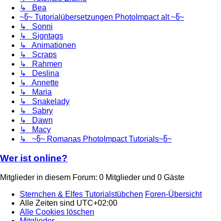
↳ Bea
~წ~ Tutorialübersetzungen PhotoImpact alt ~წ~
↳ Sonni
↳ Signtags
↳ Animationen
↳ Scraps
↳ Rahmen
↳ Deslina
↳ Annette
↳ Maria
↳ Snakelady
↳ Sabry
↳ Dawn
↳ Macy
↳ ~წ~ Romanas PhotoImpact Tutorials~წ~
Wer ist online?
Mitglieder in diesem Forum: 0 Mitglieder und 0 Gäste
Sternchen & Elfes Tutorialstübchen
Foren-Übersicht
Alle Zeiten sind
UTC+02:00
Alle Cookies löschen
Mitglieder