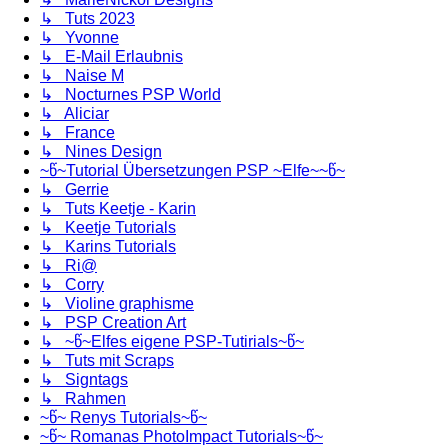
↳ Tuts 2023
↳ Yvonne
↳ E-Mail Erlaubnis
↳ Naise M
↳ Nocturnes PSP World
↳ Aliciar
↳ France
↳ Nines Design
~წ~Tutorial Übersetzungen PSP ~Elfe~~წ~
↳ Gerrie
↳ Tuts Keetje - Karin
↳ Keetje Tutorials
↳ Karins Tutorials
↳ Ri@
↳ Corry
↳ Violine graphisme
↳ PSP Creation Art
↳ ~წ~Elfes eigene PSP-Tutirials~წ~
↳ Tuts mit Scraps
↳ Signtags
↳ Rahmen
~წ~ Renys Tutorials~წ~
~წ~ Romanas PhotoImpact Tutorials~წ~