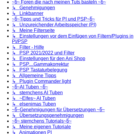
~წ~ Foren die nach meinen Tuts basteln ~წ~
↳ Genehmigungen
↳ Linkbanner
~წ~Tipps und Tricks für PI und PSP~წ~
↳ Unzureichender Arbeitsspeicher (PI)
↳ Meine Filterseite
↳ Einstellungen vor dem Einfügen von Filtern/Plugins in
PI/PSP
↳ Filter - Hilfe
↳ PSP 2021/2022 und Filter
↳ Einstellungen für den Ani Shop
↳ PSP....Gammakorrektur
↳ PSP Tastaturbelegung
↳ Allgemeine Tipps
↳ Plugin Commander light
~წ~AI Tuben ~წ~
↳ sternchens AI Tuben
↳ ~Elfes~ AI Tuben
↳ elsenimas Tuben
~წ~Genehmigungen für Übersetzungen ~წ~
↳ Übersetzungsgenehmigungen
~წ~ sternchens Tutorials~წ~
↳ Meine eigenen Tutoriale
↳ Animationen PI