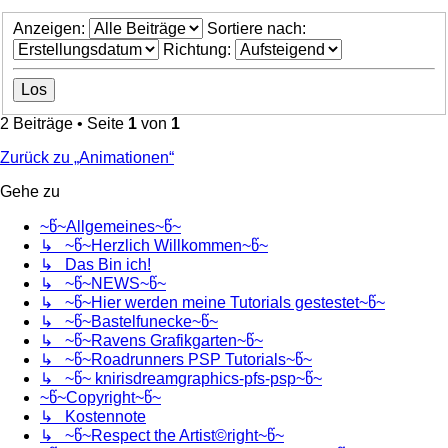
Anzeigen:
Sortiere nach:
Richtung:
2 Beiträge • Seite
1
von
1
Zurück zu „Animationen“
Gehe zu
~წ~Allgemeines~წ~
↳ ~წ~Herzlich Willkommen~წ~
↳ Das Bin ich!
↳ ~წ~NEWS~წ~
↳ ~წ~Hier werden meine Tutorials gestestet~წ~
↳ ~წ~Bastelfunecke~წ~
↳ ~წ~Ravens Grafikgarten~წ~
↳ ~წ~Roadrunners PSP Tutorials~წ~
↳ ~წ~ knirisdreamgraphics-pfs-psp~წ~
~წ~Copyright~წ~
↳ Kostennote
↳ ~წ~Respect the Artist©right~წ~