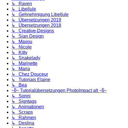
↳ Raven
↳ Libellule
↳ Gehnehmigung Libellule
↳ Übersetzungen 2019
↳ Übersetzungen 2018
↳ Creative-Designs
↳ Sjan Design
↳ Maxou
↳ Nicole
↳ Kitty
↳ Snakelady
↳ Marinette
↳ Maria
↳ Chez Douceur
↳ Tutoriais Elaine
↳ Bea
~წ~ Tutorialübersetzungen PhotoImpact alt ~წ~
↳ Sonni
↳ Signtags
↳ Animationen
↳ Scraps
↳ Rahmen
↳ Deslina