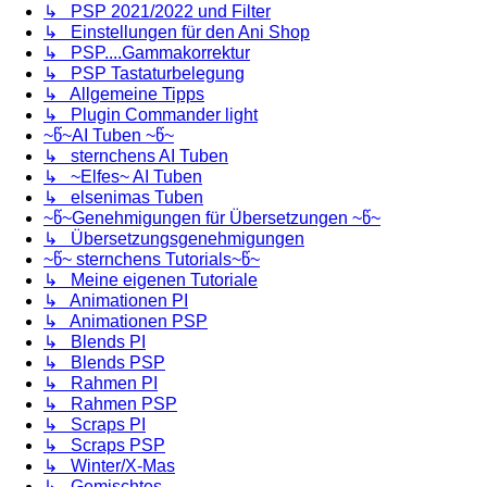
↳ PSP 2021/2022 und Filter
↳ Einstellungen für den Ani Shop
↳ PSP....Gammakorrektur
↳ PSP Tastaturbelegung
↳ Allgemeine Tipps
↳ Plugin Commander light
~წ~AI Tuben ~წ~
↳ sternchens AI Tuben
↳ ~Elfes~ AI Tuben
↳ elsenimas Tuben
~წ~Genehmigungen für Übersetzungen ~წ~
↳ Übersetzungsgenehmigungen
~წ~ sternchens Tutorials~წ~
↳ Meine eigenen Tutoriale
↳ Animationen PI
↳ Animationen PSP
↳ Blends PI
↳ Blends PSP
↳ Rahmen PI
↳ Rahmen PSP
↳ Scraps PI
↳ Scraps PSP
↳ Winter/X-Mas
↳ Gemischtes