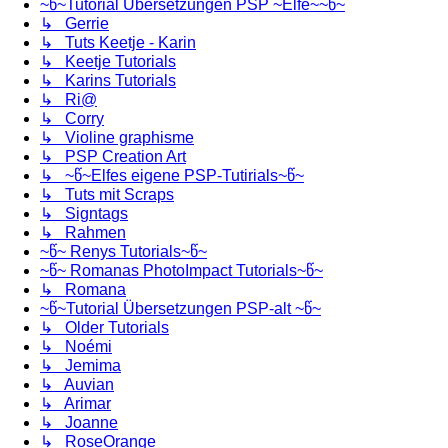
~წ~Tutorial Übersetzungen PSP ~Elfe~~წ~
↳ Gerrie
↳ Tuts Keetje - Karin
↳ Keetje Tutorials
↳ Karins Tutorials
↳ Ri@
↳ Corry
↳ Violine graphisme
↳ PSP Creation Art
↳ ~წ~Elfes eigene PSP-Tutirials~წ~
↳ Tuts mit Scraps
↳ Signtags
↳ Rahmen
~წ~ Renys Tutorials~წ~
~წ~ Romanas PhotoImpact Tutorials~წ~
↳ Romana
~წ~Tutorial Übersetzungen PSP-alt ~წ~
↳ Older Tutorials
↳ Noémi
↳ Jemima
↳ Auvian
↳ Arimar
↳ Joanne
↳ RoseOrange