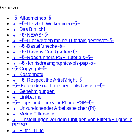
Gehe zu
~წ~Allgemeines~წ~
↳ ~წ~Herzlich Willkommen~წ~
↳ Das Bin ich!
↳ ~წ~NEWS~წ~
↳ ~წ~Hier werden meine Tutorials gestestet~წ~
↳ ~წ~Bastelfunecke~წ~
↳ ~წ~Ravens Grafikgarten~წ~
↳ ~წ~Roadrunners PSP Tutorials~წ~
↳ ~წ~ knirisdreamgraphics-pfs-psp~წ~
~წ~Copyright~წ~
↳ Kostennote
↳ ~წ~Respect the Artist©right~წ~
~წ~ Foren die nach meinen Tuts basteln ~წ~
↳ Genehmigungen
↳ Linkbanner
~წ~Tipps und Tricks für PI und PSP~წ~
↳ Unzureichender Arbeitsspeicher (PI)
↳ Meine Filterseite
↳ Einstellungen vor dem Einfügen von Filtern/Plugins in
PI/PSP
↳ Filter - Hilfe