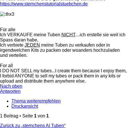
https://www.sternchenstutorialstuebchen.de
Für alle
Ich VERKAUFE meine Tuben
NICHT
....ich erstelle sie weil ich
Spass daran habe,
Ich verbiete
JEDEN
meine Tuben zu verkaufen oder in
irgendwelchen Kits zu packen oder woanders hochzuladen
und verteilen.
For all
I DO NOT SELL my tubes...I create them because I enjoy them,
I forbid ANYONE to sell my tubes or pack them in any kits or
upload and distribute them anywhere else.
Nach oben
Antworten
Thema weiterempfehlen
Druckansicht
1 Beitrag • Seite
1
von
1
Zurück zu „sternchens AI Tuben“