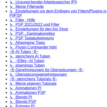
↳ Unzureichender Arbeitsspeicher (PI)
↳ Meine Filterseite
↳ Einstellungen vor dem Einfügen von Filtern/Plugins in
PI/PSP
↳ Filter - Hilfe
↳ PSP 2021/2022 und Filter
↳ Einstellungen für den Ani Shop
↳ PSP....Gammakorrektur
↳ PSP Tastaturbelegung
↳ Allgemeine Tipps
↳ Plugin Commander light
~წ~AI Tuben ~წ~
↳ sternchens AI Tuben
↳ ~Elfes~ AI Tuben
↳ elsenimas Tuben
~წ~Genehmigungen für Übersetzungen ~წ~
↳ Übersetzungsgenehmigungen
~წ~ sternchens Tutorials~წ~
↳ Meine eigenen Tutoriale
↳ Animationen PI
↳ Animationen PSP
↳ Blends PI
↳ Blends PSP
↳ Rahmen PI