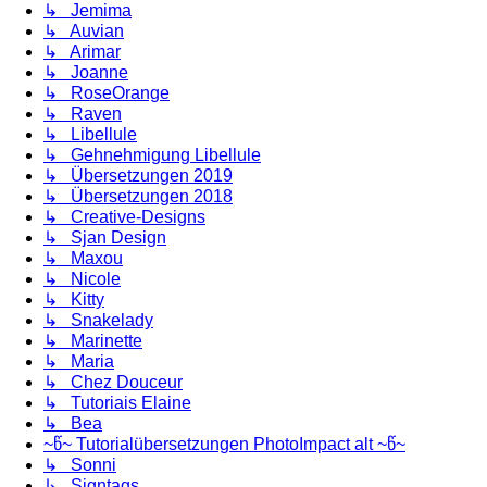
↳ Jemima
↳ Auvian
↳ Arimar
↳ Joanne
↳ RoseOrange
↳ Raven
↳ Libellule
↳ Gehnehmigung Libellule
↳ Übersetzungen 2019
↳ Übersetzungen 2018
↳ Creative-Designs
↳ Sjan Design
↳ Maxou
↳ Nicole
↳ Kitty
↳ Snakelady
↳ Marinette
↳ Maria
↳ Chez Douceur
↳ Tutoriais Elaine
↳ Bea
~წ~ Tutorialübersetzungen PhotoImpact alt ~წ~
↳ Sonni
↳ Signtags