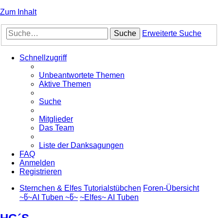
Zum Inhalt
Suche
Erweiterte Suche
Schnellzugriff
Unbeantwortete Themen
Aktive Themen
Suche
Mitglieder
Das Team
Liste der Danksagungen
FAQ
Anmelden
Registrieren
Sternchen & Elfes Tutorialstübchen
Foren-Übersicht
~წ~AI Tuben ~წ~
~Elfes~ AI Tuben