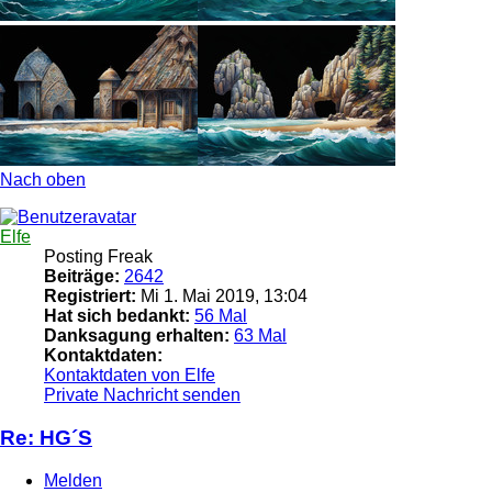
Nach oben
Elfe
Posting Freak
Beiträge:
2642
Registriert:
Mi 1. Mai 2019, 13:04
Hat sich bedankt:
56 Mal
Danksagung erhalten:
63 Mal
Kontaktdaten:
Kontaktdaten von Elfe
Private Nachricht senden
Re: HG´S
Melden