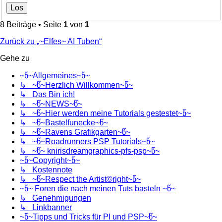
8 Beiträge • Seite
1
von
1
Zurück zu „~Elfes~ AI Tuben“
Gehe zu
~წ~Allgemeines~წ~
↳ ~წ~Herzlich Willkommen~წ~
↳ Das Bin ich!
↳ ~წ~NEWS~წ~
↳ ~წ~Hier werden meine Tutorials gestestet~წ~
↳ ~წ~Bastelfunecke~წ~
↳ ~წ~Ravens Grafikgarten~წ~
↳ ~წ~Roadrunners PSP Tutorials~წ~
↳ ~წ~ knirisdreamgraphics-pfs-psp~წ~
~წ~Copyright~წ~
↳ Kostennote
↳ ~წ~Respect the Artist©right~წ~
~წ~ Foren die nach meinen Tuts basteln ~წ~
↳ Genehmigungen
↳ Linkbanner
~წ~Tipps und Tricks für PI und PSP~წ~