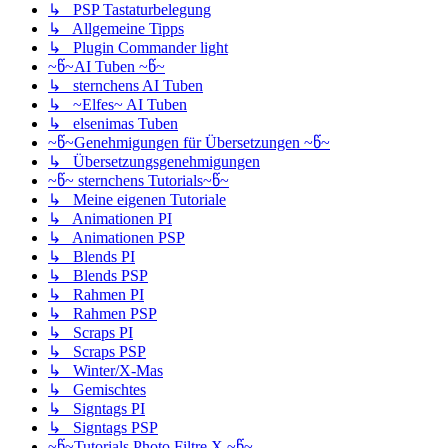
↳ PSP Tastaturbelegung
↳ Allgemeine Tipps
↳ Plugin Commander light
~წ~AI Tuben ~წ~
↳ sternchens AI Tuben
↳ ~Elfes~ AI Tuben
↳ elsenimas Tuben
~წ~Genehmigungen für Übersetzungen ~წ~
↳ Übersetzungsgenehmigungen
~წ~ sternchens Tutorials~წ~
↳ Meine eigenen Tutoriale
↳ Animationen PI
↳ Animationen PSP
↳ Blends PI
↳ Blends PSP
↳ Rahmen PI
↳ Rahmen PSP
↳ Scraps PI
↳ Scraps PSP
↳ Winter/X-Mas
↳ Gemischtes
↳ Signtags PI
↳ Signtags PSP
~წ~Tutorials Photo Filtre X ~წ~