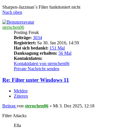
Sharpen-Jazzman´s Filter funktioniert nicht
Nach oben
sternchen06
Posting Freak
Beiträge:
3034
Registriert:
Sa 30. Jan 2016, 14:59
Hat sich bedankt:
151 Mal
Danksagung erhalten:
56 Mal
Kontaktdaten:
Kontaktdaten von sternchen06
Private Nachricht senden
Re: Filter unter Windows 11
Melden
Zitieren
Beitrag
von
sternchen06
»
Mi 3. Dez 2025, 12:18
Filter Attacks
Ella