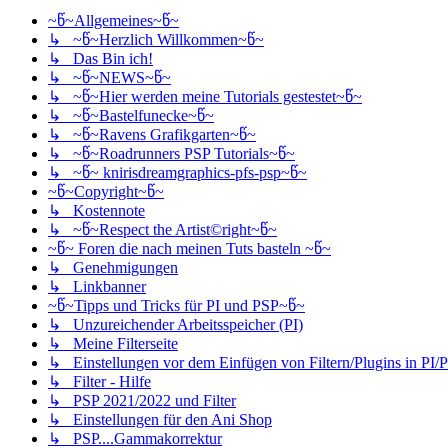
~წ~Allgemeines~წ~
↳ ~წ~Herzlich Willkommen~წ~
↳ Das Bin ich!
↳ ~წ~NEWS~წ~
↳ ~წ~Hier werden meine Tutorials gestestet~წ~
↳ ~წ~Bastelfunecke~წ~
↳ ~წ~Ravens Grafikgarten~წ~
↳ ~წ~Roadrunners PSP Tutorials~წ~
↳ ~წ~ knirisdreamgraphics-pfs-psp~წ~
~წ~Copyright~წ~
↳ Kostennote
↳ ~წ~Respect the Artist©right~წ~
~წ~ Foren die nach meinen Tuts basteln ~წ~
↳ Genehmigungen
↳ Linkbanner
~წ~Tipps und Tricks für PI und PSP~წ~
↳ Unzureichender Arbeitsspeicher (PI)
↳ Meine Filterseite
↳ Einstellungen vor dem Einfügen von Filtern/Plugins in PI/
↳ Filter - Hilfe
↳ PSP 2021/2022 und Filter
↳ Einstellungen für den Ani Shop
↳ PSP....Gammakorrektur