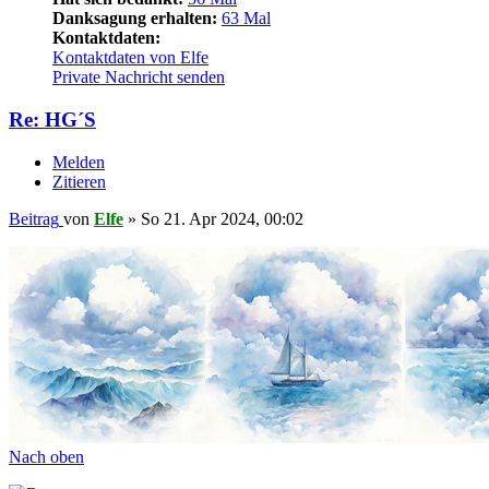
Danksagung erhalten:
63 Mal
Kontaktdaten:
Kontaktdaten von Elfe
Private Nachricht senden
Re: HG´S
Melden
Zitieren
Beitrag
von
Elfe
»
So 21. Apr 2024, 00:02
Nach oben