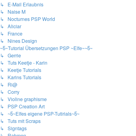
↳ E-Mail Erlaubnis
↳ Naise M
↳ Nocturnes PSP World
↳ Aliciar
↳ France
↳ Nines Design
~წ~Tutorial Übersetzungen PSP ~Elfe~~წ~
↳ Gerrie
↳ Tuts Keetje - Karin
↳ Keetje Tutorials
↳ Karins Tutorials
↳ Ri@
↳ Corry
↳ Violine graphisme
↳ PSP Creation Art
↳ ~წ~Elfes eigene PSP-Tutirials~წ~
↳ Tuts mit Scraps
↳ Signtags
↳ Rahmen