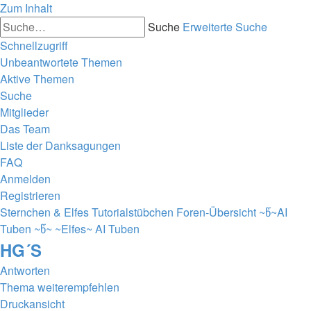
Zum Inhalt
Suche
Erweiterte Suche
Schnellzugriff
Unbeantwortete Themen
Aktive Themen
Suche
Mitglieder
Das Team
Liste der Danksagungen
FAQ
Anmelden
Registrieren
Sternchen & Elfes Tutorialstübchen
Foren-Übersicht
~წ~AI
Tuben ~წ~
~Elfes~ AI Tuben
HG´S
Antworten
Thema weiterempfehlen
Druckansicht