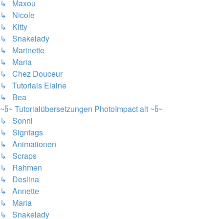
↳ Maxou
↳ Nicole
↳ Kitty
↳ Snakelady
↳ Marinette
↳ Maria
↳ Chez Douceur
↳ Tutoriais Elaine
↳ Bea
~წ~ Tutorialübersetzungen PhotoImpact alt ~წ~
↳ Sonni
↳ Signtags
↳ Animationen
↳ Scraps
↳ Rahmen
↳ Deslina
↳ Annette
↳ Maria
↳ Snakelady