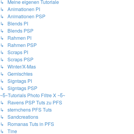
↳ Meine eigenen Tutoriale
↳ Animationen PI
↳ Animationen PSP
↳ Blends PI
↳ Blends PSP
↳ Rahmen PI
↳ Rahmen PSP
↳ Scraps PI
↳ Scraps PSP
↳ Winter/X-Mas
↳ Gemischtes
↳ Signtags PI
↳ Signtags PSP
~წ~Tutorials Photo Filtre X ~წ~
↳ Ravens PSP Tuts zu PFS
↳ sternchens PFS Tuts
↳ Sandcreations
↳ Romanas Tuts in PFS
↳ Tine