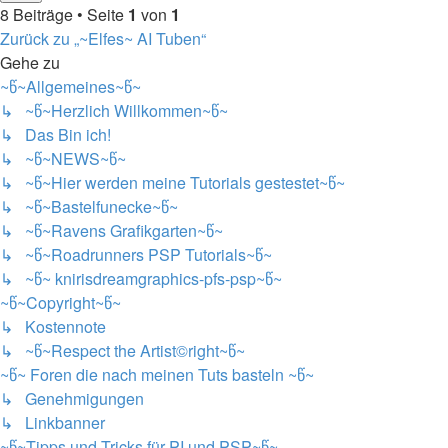
8 Beiträge • Seite
1
von
1
Zurück zu „~Elfes~ AI Tuben“
Gehe zu
~წ~Allgemeines~წ~
↳ ~წ~Herzlich Willkommen~წ~
↳ Das Bin ich!
↳ ~წ~NEWS~წ~
↳ ~წ~Hier werden meine Tutorials gestestet~წ~
↳ ~წ~Bastelfunecke~წ~
↳ ~წ~Ravens Grafikgarten~წ~
↳ ~წ~Roadrunners PSP Tutorials~წ~
↳ ~წ~ knirisdreamgraphics-pfs-psp~წ~
~წ~Copyright~წ~
↳ Kostennote
↳ ~წ~Respect the Artist©right~წ~
~წ~ Foren die nach meinen Tuts basteln ~წ~
↳ Genehmigungen
↳ Linkbanner
~წ~Tipps und Tricks für PI und PSP~წ~