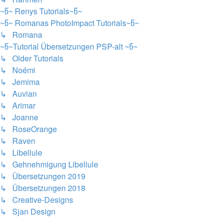
~წ~ Renys Tutorials~წ~
~წ~ Romanas PhotoImpact Tutorials~წ~
↳ Romana
~წ~Tutorial Übersetzungen PSP-alt ~წ~
↳ Older Tutorials
↳ Noémi
↳ Jemima
↳ Auvian
↳ Arimar
↳ Joanne
↳ RoseOrange
↳ Raven
↳ Libellule
↳ Gehnehmigung Libellule
↳ Übersetzungen 2019
↳ Übersetzungen 2018
↳ Creative-Designs
↳ Sjan Design