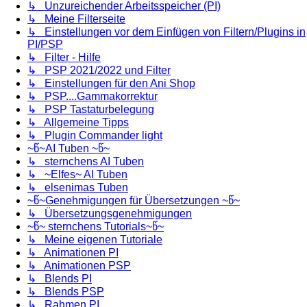
↳ Unzureichender Arbeitsspeicher (PI)
↳ Meine Filterseite
↳ Einstellungen vor dem Einfügen von Filtern/Plugins in
PI/PSP
↳ Filter - Hilfe
↳ PSP 2021/2022 und Filter
↳ Einstellungen für den Ani Shop
↳ PSP....Gammakorrektur
↳ PSP Tastaturbelegung
↳ Allgemeine Tipps
↳ Plugin Commander light
~წ~AI Tuben ~წ~
↳ sternchens AI Tuben
↳ ~Elfes~ AI Tuben
↳ elsenimas Tuben
~წ~Genehmigungen für Übersetzungen ~წ~
↳ Übersetzungsgenehmigungen
~წ~ sternchens Tutorials~წ~
↳ Meine eigenen Tutoriale
↳ Animationen PI
↳ Animationen PSP
↳ Blends PI
↳ Blends PSP
↳ Rahmen PI