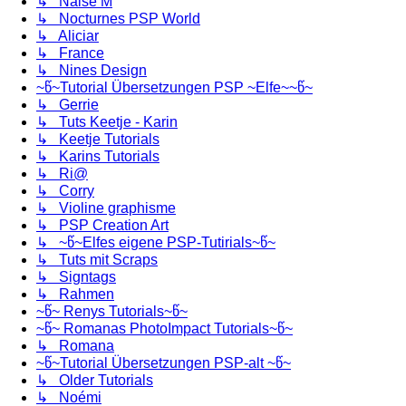
↳ Naise M
↳ Nocturnes PSP World
↳ Aliciar
↳ France
↳ Nines Design
~წ~Tutorial Übersetzungen PSP ~Elfe~~წ~
↳ Gerrie
↳ Tuts Keetje - Karin
↳ Keetje Tutorials
↳ Karins Tutorials
↳ Ri@
↳ Corry
↳ Violine graphisme
↳ PSP Creation Art
↳ ~წ~Elfes eigene PSP-Tutirials~წ~
↳ Tuts mit Scraps
↳ Signtags
↳ Rahmen
~წ~ Renys Tutorials~წ~
~წ~ Romanas PhotoImpact Tutorials~წ~
↳ Romana
~წ~Tutorial Übersetzungen PSP-alt ~წ~
↳ Older Tutorials
↳ Noémi