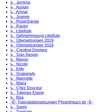
↳ Jemima
↳ Auvian
↳ Arimar
↳ Joanne
↳ RoseOrange
↳ Raven
↳ Libellule
↳ Gehnehmigung Libellule
↳ Übersetzungen 2019
↳ Übersetzungen 2018
↳ Creative-Designs
↳ Sjan Design
↳ Maxou
↳ Nicole
↳ Kitty
↳ Snakelady
↳ Marinette
↳ Maria
↳ Chez Douceur
↳ Tutoriais Elaine
↳ Bea
~წ~ Tutorialübersetzungen PhotoImpact alt ~წ~
↳ Sonni
↳ Signtags