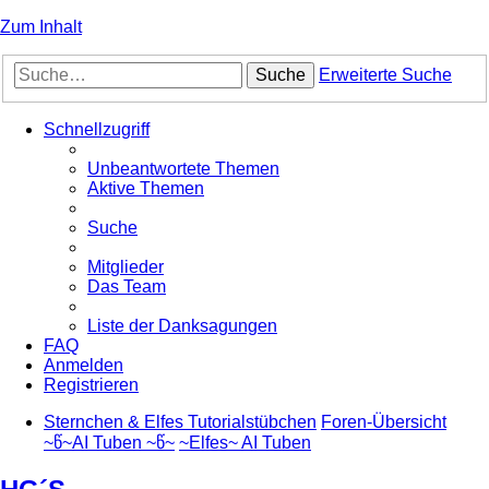
Zum Inhalt
Suche
Erweiterte Suche
Schnellzugriff
Unbeantwortete Themen
Aktive Themen
Suche
Mitglieder
Das Team
Liste der Danksagungen
FAQ
Anmelden
Registrieren
Sternchen & Elfes Tutorialstübchen
Foren-Übersicht
~წ~AI Tuben ~წ~
~Elfes~ AI Tuben