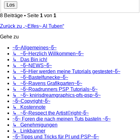
8 Beiträge • Seite
1
von
1
Zurück zu „~Elfes~ AI Tuben“
Gehe zu
~წ~Allgemeines~წ~
↳ ~წ~Herzlich Willkommen~წ~
↳ Das Bin ich!
↳ ~წ~NEWS~წ~
↳ ~წ~Hier werden meine Tutorials gestestet~წ~
↳ ~წ~Bastelfunecke~წ~
↳ ~წ~Ravens Grafikgarten~წ~
↳ ~წ~Roadrunners PSP Tutorials~წ~
↳ ~წ~ knirisdreamgraphics-pfs-psp~წ~
~წ~Copyright~წ~
↳ Kostennote
↳ ~წ~Respect the Artist©right~წ~
~წ~ Foren die nach meinen Tuts basteln ~წ~
↳ Genehmigungen
↳ Linkbanner
~წ~Tipps und Tricks für PI und PSP~წ~