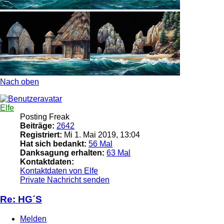
Nach oben
Elfe
Posting Freak
Beiträge:
2642
Registriert:
Mi 1. Mai 2019, 13:04
Hat sich bedankt:
56 Mal
Danksagung erhalten:
63 Mal
Kontaktdaten:
Kontaktdaten von Elfe
Private Nachricht senden
Re: HG´S
Melden