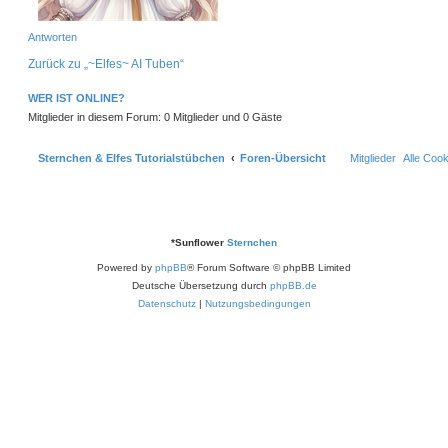
Antworten
Zurück zu „~Elfes~ AI Tuben“
WER IST ONLINE?
Mitglieder in diesem Forum: 0 Mitglieder und 0 Gäste
Sternchen & Elfes Tutorialstübchen
Foren-Übersicht
Mitglieder
Alle Coo
*
Sunflower
Sternchen
Powered by
phpBB
® Forum Software © phpBB Limited
Deutsche Übersetzung durch
phpBB.de
Datenschutz
|
Nutzungsbedingungen