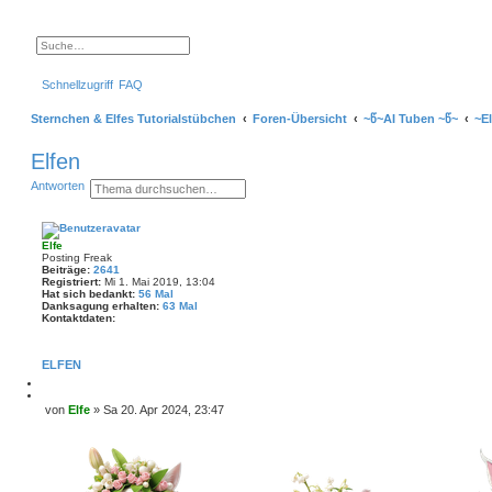
S
E
u
r
c
w
Schnellzugriff
FAQ
h
e
e
i
t
Sternchen & Elfes Tutorialstübchen
Foren-Übersicht
~წ~AI Tuben ~წ~
~E
e
r
t
Elfen
e
S
S
E
Antworten
u
u
r
c
c
w
h
h
e
e
e
i
Elfe
t
Posting Freak
e
Beiträge:
2641
r
Registriert:
Mi 1. Mai 2019, 13:04
t
Hat sich bedankt:
56 Mal
e
Danksagung erhalten:
63 Mal
S
Kontaktdaten:
u
K
c
o
h
n
ELFEN
e
t
a
M
k
e
Z
von
Elfe
»
Sa 20. Apr 2024, 23:47
t
l
i
B
d
d
t
a
e
e
i
t
i
n
e
e
r
t
n
e
r
v
n