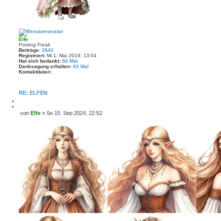
Elfe
Posting Freak
Beiträge:
2641
Registriert:
Mi 1. Mai 2019, 13:04
Hat sich bedankt:
56 Mal
Danksagung erhalten:
63 Mal
Kontaktdaten:
K
o
n
RE: ELFEN
t
a
M
k
e
Z
von
Elfe
»
So 15. Sep 2024, 22:52
t
l
i
B
d
d
t
a
e
e
i
t
i
n
e
e
r
t
n
e
r
v
n
o
a
n
g
E
l
f
e