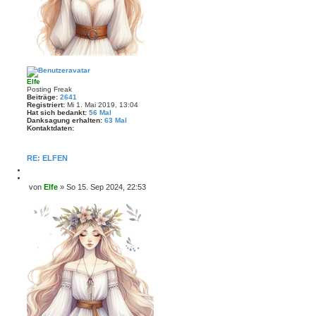
Elfe
Posting Freak
Beiträge:
2641
Registriert:
Mi 1. Mai 2019, 13:04
Hat sich bedankt:
56 Mal
Danksagung erhalten:
63 Mal
Kontaktdaten:
K
o
n
RE: ELFEN
t
a
M
k
e
Z
von
Elfe
»
So 15. Sep 2024, 22:53
t
l
i
B
d
d
t
a
e
e
i
t
i
n
e
e
r
t
n
e
r
v
n
o
a
n
g
E
l
f
e