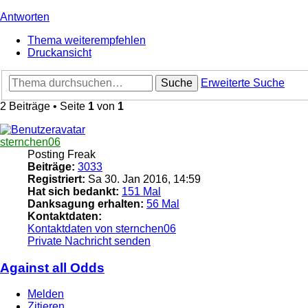
Antworten
Thema weiterempfehlen
Druckansicht
Suche
Erweiterte Suche
2 Beiträge • Seite
1
von
1
sternchen06
Posting Freak
Beiträge:
3033
Registriert:
Sa 30. Jan 2016, 14:59
Hat sich bedankt:
151 Mal
Danksagung erhalten:
56 Mal
Kontaktdaten:
Kontaktdaten von sternchen06
Private Nachricht senden
Against all Odds
Melden
Zitieren