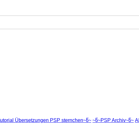
utorial Übersetzungen PSP sternchen~წ~
~წ~PSP Archiv~წ~
Al