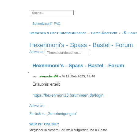
S
E
u
r
c
w
Schnellzugriff
FAQ
h
e
e
i
t
Sternchen & Elfes Tutorialstübchen
Foren-Übersicht
~წ~ Fore
e
r
t
Hexenmoni's - Spass - Bastel - Forum
e
S
S
E
Antworten
u
u
r
c
c
w
h
h
e
e
Hexenmoni's - Spass - Bastel - Forum
e
i
t
e
Z
von
sternchen06
»
Mi 12. Feb 2025, 18:40
r
B
i
t
e
t
Erlaubnis erteilt
e
i
S
i
t
u
e
r
https://hexenmoni13.forumieren.de/login
c
r
a
h
e
g
e
n
Antworten
Zurück zu „Genehmigungen“
WER IST ONLINE?
Mitglieder in diesem Forum: 0 Mitglieder und 0 Gäste