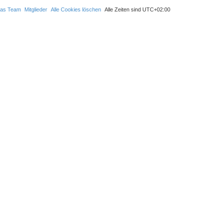
n
v
as Team
Mitglieder
Alle Cookies löschen
Alle Zeiten sind
UTC+02:00
o
n
s
t
e
r
n
c
h
e
n
0
6