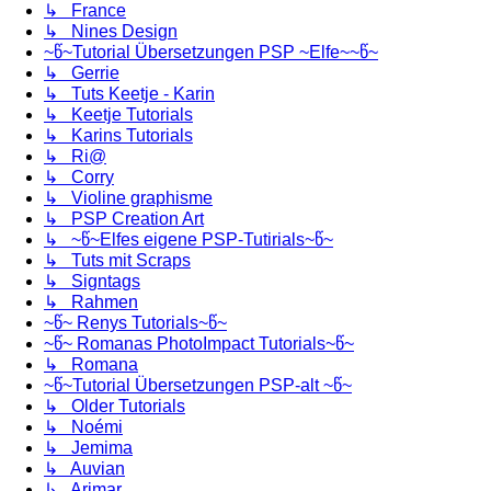
↳ France
↳ Nines Design
~წ~Tutorial Übersetzungen PSP ~Elfe~~წ~
↳ Gerrie
↳ Tuts Keetje - Karin
↳ Keetje Tutorials
↳ Karins Tutorials
↳ Ri@
↳ Corry
↳ Violine graphisme
↳ PSP Creation Art
↳ ~წ~Elfes eigene PSP-Tutirials~წ~
↳ Tuts mit Scraps
↳ Signtags
↳ Rahmen
~წ~ Renys Tutorials~წ~
~წ~ Romanas PhotoImpact Tutorials~წ~
↳ Romana
~წ~Tutorial Übersetzungen PSP-alt ~წ~
↳ Older Tutorials
↳ Noémi
↳ Jemima
↳ Auvian
↳ Arimar