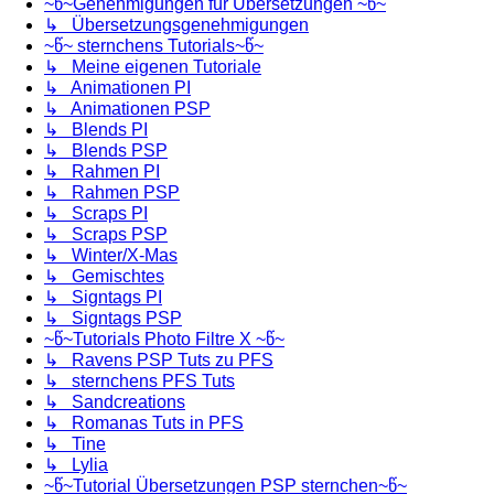
~წ~Genehmigungen für Übersetzungen ~წ~
↳ Übersetzungsgenehmigungen
~წ~ sternchens Tutorials~წ~
↳ Meine eigenen Tutoriale
↳ Animationen PI
↳ Animationen PSP
↳ Blends PI
↳ Blends PSP
↳ Rahmen PI
↳ Rahmen PSP
↳ Scraps PI
↳ Scraps PSP
↳ Winter/X-Mas
↳ Gemischtes
↳ Signtags PI
↳ Signtags PSP
~წ~Tutorials Photo Filtre X ~წ~
↳ Ravens PSP Tuts zu PFS
↳ sternchens PFS Tuts
↳ Sandcreations
↳ Romanas Tuts in PFS
↳ Tine
↳ Lylia
~წ~Tutorial Übersetzungen PSP sternchen~წ~