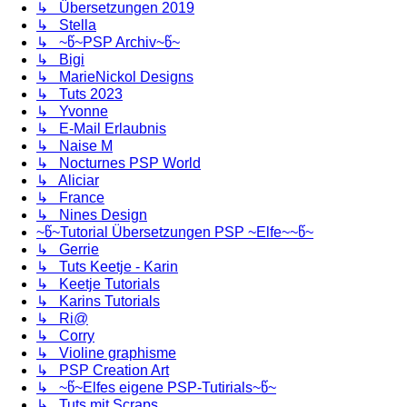
↳ Übersetzungen 2019
↳ Stella
↳ ~წ~PSP Archiv~წ~
↳ Bigi
↳ MarieNickol Designs
↳ Tuts 2023
↳ Yvonne
↳ E-Mail Erlaubnis
↳ Naise M
↳ Nocturnes PSP World
↳ Aliciar
↳ France
↳ Nines Design
~წ~Tutorial Übersetzungen PSP ~Elfe~~წ~
↳ Gerrie
↳ Tuts Keetje - Karin
↳ Keetje Tutorials
↳ Karins Tutorials
↳ Ri@
↳ Corry
↳ Violine graphisme
↳ PSP Creation Art
↳ ~წ~Elfes eigene PSP-Tutirials~წ~
↳ Tuts mit Scraps