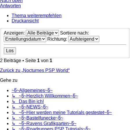
Nach oben
Antworten
Thema weiterempfehlen
Druckansicht
Anzeigen:
Sortiere nach:
Richtung:
2 Beiträge • Seite
1
von
1
Zurück zu „Nocturnes PSP World“
Gehe zu
~წ~Allgemeines~წ~
↳ ~წ~Herzlich Willkommen~წ~
↳ Das Bin ich!
↳ ~წ~NEWS~წ~
↳ ~წ~Hier werden meine Tutorials gestestet~წ~
↳ ~წ~Bastelfunecke~წ~
↳ ~წ~Ravens Grafikgarten~წ~
↳ ~წ~Roadrunners PSP Tutorials~წ~