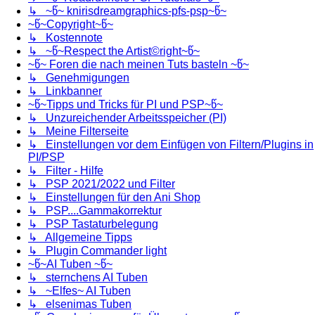
↳ ~წ~ knirisdreamgraphics-pfs-psp~წ~
~წ~Copyright~წ~
↳ Kostennote
↳ ~წ~Respect the Artist©right~წ~
~წ~ Foren die nach meinen Tuts basteln ~წ~
↳ Genehmigungen
↳ Linkbanner
~წ~Tipps und Tricks für PI und PSP~წ~
↳ Unzureichender Arbeitsspeicher (PI)
↳ Meine Filterseite
↳ Einstellungen vor dem Einfügen von Filtern/Plugins in
PI/PSP
↳ Filter - Hilfe
↳ PSP 2021/2022 und Filter
↳ Einstellungen für den Ani Shop
↳ PSP....Gammakorrektur
↳ PSP Tastaturbelegung
↳ Allgemeine Tipps
↳ Plugin Commander light
~წ~AI Tuben ~წ~
↳ sternchens AI Tuben
↳ ~Elfes~ AI Tuben
↳ elsenimas Tuben