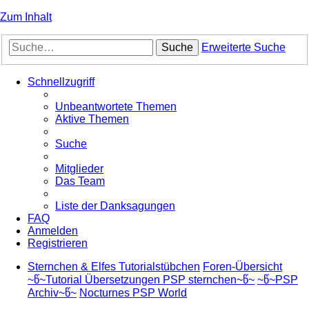
Zum Inhalt
Suche
Erweiterte Suche
Schnellzugriff
Unbeantwortete Themen
Aktive Themen
Suche
Mitglieder
Das Team
Liste der Danksagungen
FAQ
Anmelden
Registrieren
Sternchen & Elfes Tutorialstübchen
Foren-Übersicht
~წ~Tutorial Übersetzungen PSP sternchen~წ~
~წ~PSP
Archiv~წ~
Nocturnes PSP World