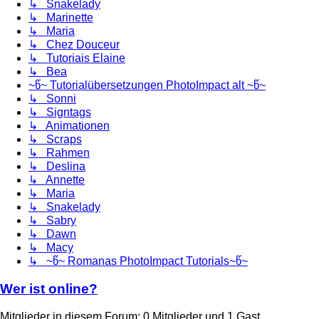
↳ Snakelady
↳ Marinette
↳ Maria
↳ Chez Douceur
↳ Tutoriais Elaine
↳ Bea
~წ~ Tutorialübersetzungen PhotoImpact alt ~წ~
↳ Sonni
↳ Signtags
↳ Animationen
↳ Scraps
↳ Rahmen
↳ Deslina
↳ Annette
↳ Maria
↳ Snakelady
↳ Sabry
↳ Dawn
↳ Macy
↳ ~წ~ Romanas PhotoImpact Tutorials~წ~
Wer ist online?
Mitglieder in diesem Forum: 0 Mitglieder und 1 Gast