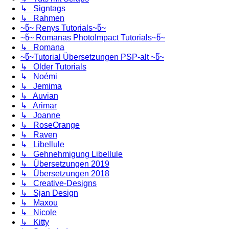
↳ Signtags
↳ Rahmen
~წ~ Renys Tutorials~წ~
~წ~ Romanas PhotoImpact Tutorials~წ~
↳ Romana
~წ~Tutorial Übersetzungen PSP-alt ~წ~
↳ Older Tutorials
↳ Noémi
↳ Jemima
↳ Auvian
↳ Arimar
↳ Joanne
↳ RoseOrange
↳ Raven
↳ Libellule
↳ Gehnehmigung Libellule
↳ Übersetzungen 2019
↳ Übersetzungen 2018
↳ Creative-Designs
↳ Sjan Design
↳ Maxou
↳ Nicole
↳ Kitty