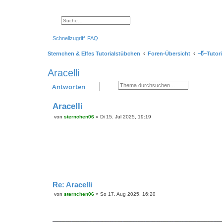
Suche
Erweiterte Suche
Schnellzugriff
FAQ
Sternchen & Elfes Tutorialstübchen
Foren-Übersicht
~წ~Tutor
Aracelli
Suche
Erweiterte Suche
Antworten
Aracelli
von
sternchen06
»
Di 15. Jul 2025, 19:19
B
e
i
t
r
a
g
Re: Aracelli
von
sternchen06
»
So 17. Aug 2025, 16:20
B
e
i
t
r