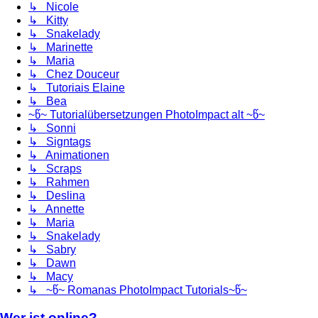
↳ Nicole
↳ Kitty
↳ Snakelady
↳ Marinette
↳ Maria
↳ Chez Douceur
↳ Tutoriais Elaine
↳ Bea
~წ~ Tutorialübersetzungen PhotoImpact alt ~წ~
↳ Sonni
↳ Signtags
↳ Animationen
↳ Scraps
↳ Rahmen
↳ Deslina
↳ Annette
↳ Maria
↳ Snakelady
↳ Sabry
↳ Dawn
↳ Macy
↳ ~წ~ Romanas PhotoImpact Tutorials~წ~
Wer ist online?