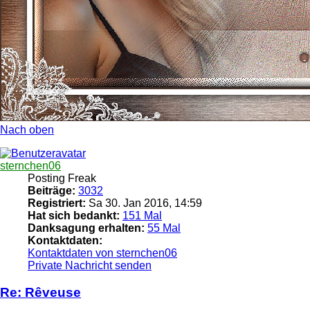
Nach oben
sternchen06
Posting Freak
Beiträge:
3032
Registriert:
Sa 30. Jan 2016, 14:59
Hat sich bedankt:
151 Mal
Danksagung erhalten:
55 Mal
Kontaktdaten:
Kontaktdaten von sternchen06
Private Nachricht senden
Re: Rêveuse