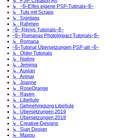
↳ PSP Creation Art
↳ ~წ~Elfes eigene PSP-Tutirials~წ~
↳ Tuts mit Scraps
↳ Signtags
↳ Rahmen
~წ~ Renys Tutorials~წ~
~წ~ Romanas PhotoImpact Tutorials~წ~
↳ Romana
~წ~Tutorial Übersetzungen PSP-alt ~წ~
↳ Older Tutorials
↳ Noémi
↳ Jemima
↳ Auvian
↳ Arimar
↳ Joanne
↳ RoseOrange
↳ Raven
↳ Libellule
↳ Gehnehmigung Libellule
↳ Übersetzungen 2019
↳ Übersetzungen 2018
↳ Creative-Designs
↳ Sjan Design
↳ Maxou