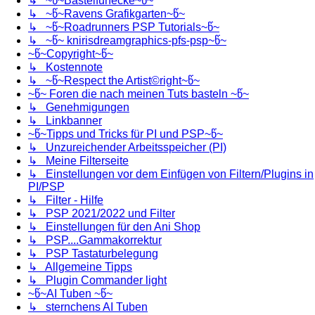
↳ ~წ~Bastelfunecke~წ~
↳ ~წ~Ravens Grafikgarten~წ~
↳ ~წ~Roadrunners PSP Tutorials~წ~
↳ ~წ~ knirisdreamgraphics-pfs-psp~წ~
~წ~Copyright~წ~
↳ Kostennote
↳ ~წ~Respect the Artist©right~წ~
~წ~ Foren die nach meinen Tuts basteln ~წ~
↳ Genehmigungen
↳ Linkbanner
~წ~Tipps und Tricks für PI und PSP~წ~
↳ Unzureichender Arbeitsspeicher (PI)
↳ Meine Filterseite
↳ Einstellungen vor dem Einfügen von Filtern/Plugins in
PI/PSP
↳ Filter - Hilfe
↳ PSP 2021/2022 und Filter
↳ Einstellungen für den Ani Shop
↳ PSP....Gammakorrektur
↳ PSP Tastaturbelegung
↳ Allgemeine Tipps
↳ Plugin Commander light
~წ~AI Tuben ~წ~
↳ sternchens AI Tuben