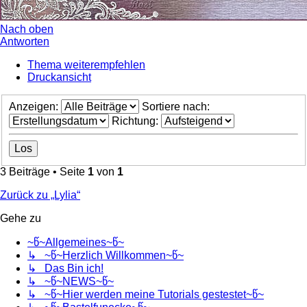
Nach oben
Antworten
Thema weiterempfehlen
Druckansicht
Anzeigen:
Sortiere nach:
Richtung:
3 Beiträge • Seite
1
von
1
Zurück zu „Lylia“
Gehe zu
~წ~Allgemeines~წ~
↳ ~წ~Herzlich Willkommen~წ~
↳ Das Bin ich!
↳ ~წ~NEWS~წ~
↳ ~წ~Hier werden meine Tutorials gestestet~წ~