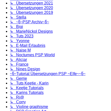
↳ Übersetzungen 2021
↳ Übersetzungen 2020
↳ Übersetzungen 2019
↳ Stella
↳ ~წ~PSP Archiv~წ~
↳ Bigi
↳ MarieNickol Designs
↳ Tuts 2023
↳ Yvonne
↳ E-Mail Erlaubnis
↳ Naise M
↳ Nocturnes PSP World
↳ Aliciar
↳ France
↳ Nines Design
~წ~Tutorial Übersetzungen PSP ~Elfe~~წ~
↳ Gerrie
↳ Tuts Keetje - Karin
↳ Keetje Tutorials
↳ Karins Tutorials
↳ Ri@
↳ Corry
↳ Violine graphisme