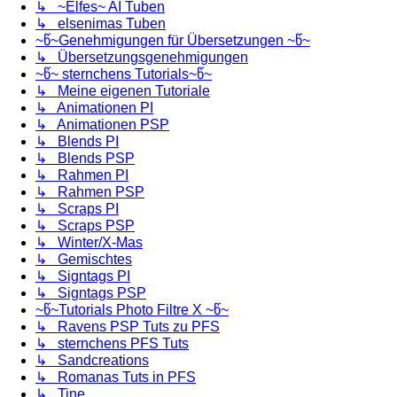
↳ ~Elfes~ AI Tuben
↳ elsenimas Tuben
~წ~Genehmigungen für Übersetzungen ~წ~
↳ Übersetzungsgenehmigungen
~წ~ sternchens Tutorials~წ~
↳ Meine eigenen Tutoriale
↳ Animationen PI
↳ Animationen PSP
↳ Blends PI
↳ Blends PSP
↳ Rahmen PI
↳ Rahmen PSP
↳ Scraps PI
↳ Scraps PSP
↳ Winter/X-Mas
↳ Gemischtes
↳ Signtags PI
↳ Signtags PSP
~წ~Tutorials Photo Filtre X ~წ~
↳ Ravens PSP Tuts zu PFS
↳ sternchens PFS Tuts
↳ Sandcreations
↳ Romanas Tuts in PFS
↳ Tine