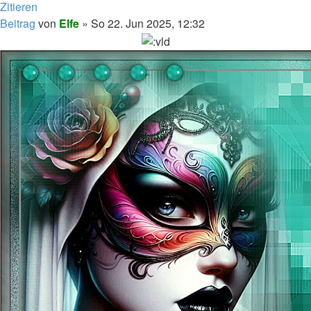
Zitieren
Beitrag
von
Elfe
»
So 22. Jun 2025, 12:32