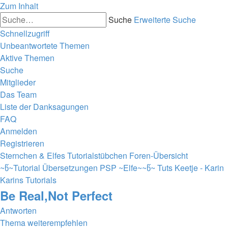
Zum Inhalt
Suche
Erweiterte Suche
Schnellzugriff
Unbeantwortete Themen
Aktive Themen
Suche
Mitglieder
Das Team
Liste der Danksagungen
FAQ
Anmelden
Registrieren
Sternchen & Elfes Tutorialstübchen
Foren-Übersicht
~წ~Tutorial Übersetzungen PSP ~Elfe~~წ~
Tuts Keetje - Karin
Karins Tutorials
Be Real,Not Perfect
Antworten
Thema weiterempfehlen