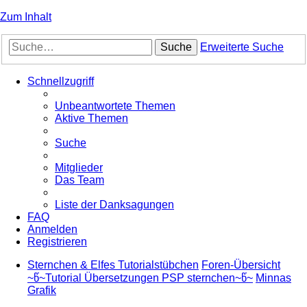
Zum Inhalt
Suche
Erweiterte Suche
Schnellzugriff
Unbeantwortete Themen
Aktive Themen
Suche
Mitglieder
Das Team
Liste der Danksagungen
FAQ
Anmelden
Registrieren
Sternchen & Elfes Tutorialstübchen
Foren-Übersicht
~წ~Tutorial Übersetzungen PSP sternchen~წ~
Minnas
Grafik