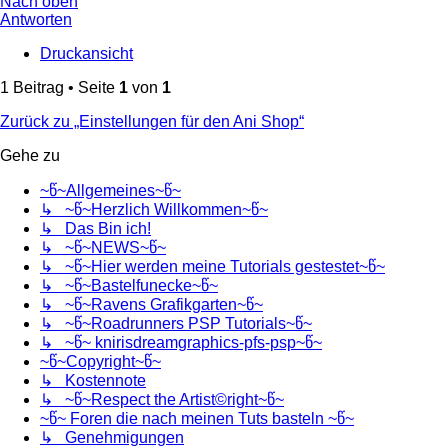
Nach oben
Antworten
Druckansicht
1 Beitrag • Seite
1
von
1
Zurück zu „Einstellungen für den Ani Shop“
Gehe zu
~წ~Allgemeines~წ~
↳ ~წ~Herzlich Willkommen~წ~
↳ Das Bin ich!
↳ ~წ~NEWS~წ~
↳ ~წ~Hier werden meine Tutorials gestestet~წ~
↳ ~წ~Bastelfunecke~წ~
↳ ~წ~Ravens Grafikgarten~წ~
↳ ~წ~Roadrunners PSP Tutorials~წ~
↳ ~წ~ knirisdreamgraphics-pfs-psp~წ~
~წ~Copyright~წ~
↳ Kostennote
↳ ~წ~Respect the Artist©right~წ~
~წ~ Foren die nach meinen Tuts basteln ~წ~
↳ Genehmigungen