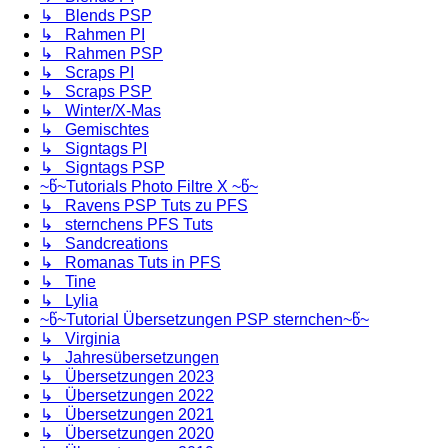
↳ Blends PSP
↳ Rahmen PI
↳ Rahmen PSP
↳ Scraps PI
↳ Scraps PSP
↳ Winter/X-Mas
↳ Gemischtes
↳ Signtags PI
↳ Signtags PSP
~წ~Tutorials Photo Filtre X ~წ~
↳ Ravens PSP Tuts zu PFS
↳ sternchens PFS Tuts
↳ Sandcreations
↳ Romanas Tuts in PFS
↳ Tine
↳ Lylia
~წ~Tutorial Übersetzungen PSP sternchen~წ~
↳ Virginia
↳ Jahresübersetzungen
↳ Übersetzungen 2023
↳ Übersetzungen 2022
↳ Übersetzungen 2021
↳ Übersetzungen 2020