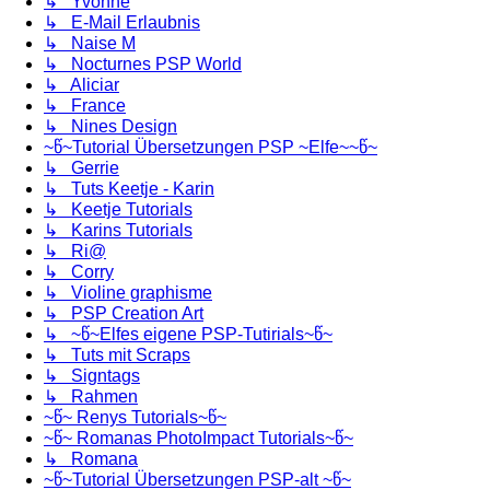
↳ Yvonne
↳ E-Mail Erlaubnis
↳ Naise M
↳ Nocturnes PSP World
↳ Aliciar
↳ France
↳ Nines Design
~წ~Tutorial Übersetzungen PSP ~Elfe~~წ~
↳ Gerrie
↳ Tuts Keetje - Karin
↳ Keetje Tutorials
↳ Karins Tutorials
↳ Ri@
↳ Corry
↳ Violine graphisme
↳ PSP Creation Art
↳ ~წ~Elfes eigene PSP-Tutirials~წ~
↳ Tuts mit Scraps
↳ Signtags
↳ Rahmen
~წ~ Renys Tutorials~წ~
~წ~ Romanas PhotoImpact Tutorials~წ~
↳ Romana
~წ~Tutorial Übersetzungen PSP-alt ~წ~