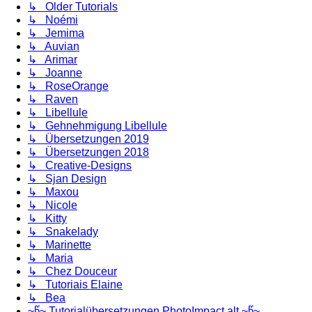
↳ Older Tutorials
↳ Noémi
↳ Jemima
↳ Auvian
↳ Arimar
↳ Joanne
↳ RoseOrange
↳ Raven
↳ Libellule
↳ Gehnehmigung Libellule
↳ Übersetzungen 2019
↳ Übersetzungen 2018
↳ Creative-Designs
↳ Sjan Design
↳ Maxou
↳ Nicole
↳ Kitty
↳ Snakelady
↳ Marinette
↳ Maria
↳ Chez Douceur
↳ Tutoriais Elaine
↳ Bea
~წ~ Tutorialübersetzungen PhotoImpact alt ~წ~