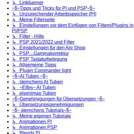
↳ Linkbanner
~წ~Tipps und Tricks für PI und PSP~წ~
↳ Unzureichender Arbeitsspeicher (PI)
↳ Meine Filterseite
↳ Einstellungen vor dem Einfügen von Filtern/Plugins in
PI/PSP
↳ Filter - Hilfe
↳ PSP 2021/2022 und Filter
↳ Einstellungen für den Ani Shop
↳ PSP....Gammakorrektur
↳ PSP Tastaturbelegung
↳ Allgemeine Tipps
↳ Plugin Commander light
~წ~AI Tuben ~წ~
↳ sternchens AI Tuben
↳ ~Elfes~ AI Tuben
↳ elsenimas Tuben
~წ~Genehmigungen für Übersetzungen ~წ~
↳ Übersetzungsgenehmigungen
~წ~ sternchens Tutorials~წ~
↳ Meine eigenen Tutoriale
↳ Animationen PI
↳ Animationen PSP
↳ Blends PI