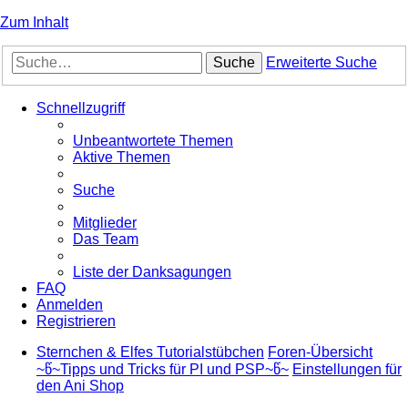
Zum Inhalt
Suche
Erweiterte Suche
Schnellzugriff
Unbeantwortete Themen
Aktive Themen
Suche
Mitglieder
Das Team
Liste der Danksagungen
FAQ
Anmelden
Registrieren
Sternchen & Elfes Tutorialstübchen
Foren-Übersicht
~წ~Tipps und Tricks für PI und PSP~წ~
Einstellungen für
den Ani Shop