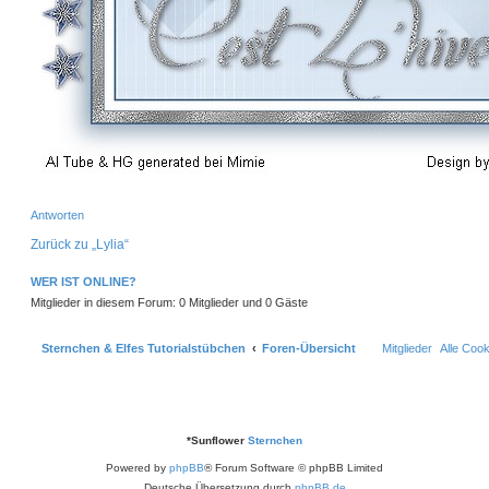
Antworten
Zurück zu „Lylia“
WER IST ONLINE?
Mitglieder in diesem Forum: 0 Mitglieder und 0 Gäste
Sternchen & Elfes Tutorialstübchen
Foren-Übersicht
Mitglieder
Alle Coo
*
Sunflower
Sternchen
Powered by
phpBB
® Forum Software © phpBB Limited
Deutsche Übersetzung durch
phpBB.de