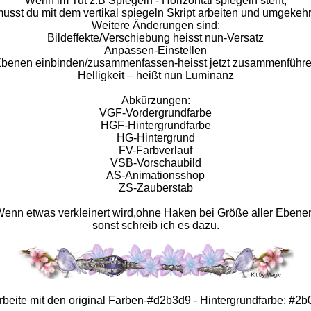
Wenn im Tut z.B Spiegeln - Horizontal spiegeln steht,
usst du mit dem vertikal spiegeln Skript arbeiten und umgekehr
Weitere Änderungen sind:
Bildeffekte/Verschiebung heisst nun-Versatz
Anpassen-Einstellen
benen einbinden/zusammenfassen-heisst jetzt zusammenführ
Helligkeit – heißt nun Luminanz
Abkürzungen:
VGF-Vordergrundfarbe
HGF-Hintergrundfarbe
HG-Hintergrund
FV-Farbverlauf
VSB-Vorschaubild
AS-Animationsshop
ZS-Zauberstab
enn etwas verkleinert wird,ohne Haken bei Größe aller Ebene
sonst schreib ich es dazu.
arbeite mit den original Farben-#d2b3d9 - Hintergrundfarbe: #2b