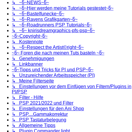
↳ ~წ~NEWS~წ~
↳ ~წ~Hier werden meine Tutorials gestestet~წ~
↳ ~წ~Bastelfunecke~წ~
↳ ~წ~Ravens Grafikgarten~წ~
↳ ~წ~Roadrunners PSP Tutorials~წ~
↳ ~წ~ knirisdreamgraphics-pfs-psp~წ~
~წ~Copyright~წ~
↳ Kostennote
↳ ~წ~Respect the Artist©right~წ~
~წ~ Foren die nach meinen Tuts basteln ~წ~
↳ Genehmigungen
↳ Linkbanner
~წ~Tipps und Tricks für PI und PSP~წ~
↳ Unzureichender Arbeitsspeicher (PI)
↳ Meine Filterseite
↳ Einstellungen vor dem Einfügen von Filtern/Plugins in
PI/PSP
↳ Filter - Hilfe
↳ PSP 2021/2022 und Filter
↳ Einstellungen für den Ani Shop
↳ PSP....Gammakorrektur
↳ PSP Tastaturbelegung
↳ Allgemeine Tipps
↳ Plugin Commander light