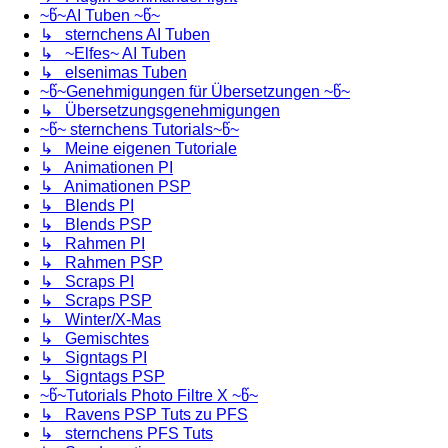
~წ~AI Tuben ~წ~
↳ sternchens AI Tuben
↳ ~Elfes~ AI Tuben
↳ elsenimas Tuben
~წ~Genehmigungen für Übersetzungen ~წ~
↳ Übersetzungsgenehmigungen
~წ~ sternchens Tutorials~წ~
↳ Meine eigenen Tutoriale
↳ Animationen PI
↳ Animationen PSP
↳ Blends PI
↳ Blends PSP
↳ Rahmen PI
↳ Rahmen PSP
↳ Scraps PI
↳ Scraps PSP
↳ Winter/X-Mas
↳ Gemischtes
↳ Signtags PI
↳ Signtags PSP
~წ~Tutorials Photo Filtre X ~წ~
↳ Ravens PSP Tuts zu PFS
↳ sternchens PFS Tuts