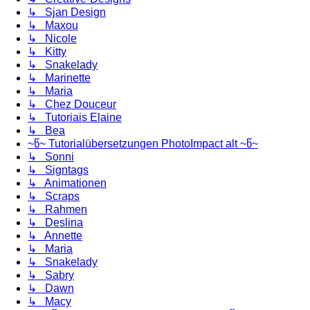
↳ Sjan Design
↳ Maxou
↳ Nicole
↳ Kitty
↳ Snakelady
↳ Marinette
↳ Maria
↳ Chez Douceur
↳ Tutoriais Elaine
↳ Bea
~წ~ Tutorialübersetzungen PhotoImpact alt ~წ~
↳ Sonni
↳ Signtags
↳ Animationen
↳ Scraps
↳ Rahmen
↳ Deslina
↳ Annette
↳ Maria
↳ Snakelady
↳ Sabry
↳ Dawn
↳ Macy