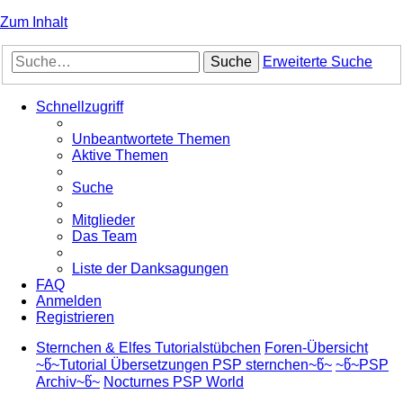
Zum Inhalt
Suche
Erweiterte Suche
Schnellzugriff
Unbeantwortete Themen
Aktive Themen
Suche
Mitglieder
Das Team
Liste der Danksagungen
FAQ
Anmelden
Registrieren
Sternchen & Elfes Tutorialstübchen
Foren-Übersicht
~წ~Tutorial Übersetzungen PSP sternchen~წ~
~წ~PSP
Archiv~წ~
Nocturnes PSP World