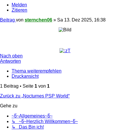
Melden
Zitieren
Beitrag
von
sternchen06
»
Sa 13. Dez 2025, 16:38
Nach oben
Antworten
Thema weiterempfehlen
Druckansicht
1 Beitrag • Seite
1
von
1
Zurück zu „Nocturnes PSP World“
Gehe zu
~წ~Allgemeines~წ~
↳ ~წ~Herzlich Willkommen~წ~
↳ Das Bin ich!