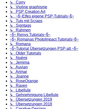
↳ Corry
↳ Violine graphisme
↳ PSP Creation Art
↳ ~წ~Elfes eigene PSP-Tutirials~წ~
↳ Tuts mit Scraps
↳ Signtags
↳ Rahmen
~წ~ Renys Tutorials~წ~
~წ~ Romanas PhotoImpact Tutorials~წ~
↳ Romana
~წ~Tutorial Übersetzungen PSP-alt ~წ~
↳ Older Tutorials
↳ Noémi
↳ Jemima
↳ Auvian
↳ Arimar
↳ Joanne
↳ RoseOrange
↳ Raven
↳ Libellule
↳ Gehnehmigung Libellule
↳ Übersetzungen 2019
↳ Übersetzungen 2018
↳ Creative-Designs