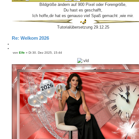
Bildgröße ändern auf 900 Pixel oder Forengröße,
Du hast es geschafft,
Ich hoffe,dir hat es genauso viel Spaß gemacht ,wie mir.
Tutorialübersetzung 29.12.25
Re: Welkom 2026
M
e
Z
von
Elfe
»
Di 30. Dez 2025, 15:44
B
l
i
e
d
t
i
e
i
t
n
e
r
r
a
e
g
n