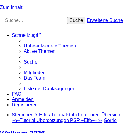
Zum Inhalt
Suche
Erweiterte Suche
Schnellzugriff
Unbeantwortete Themen
Aktive Themen
Suche
Mitglieder
Das Team
Liste der Danksagungen
FAQ
Anmelden
Registrieren
Sternchen & Elfes Tutorialstübchen
Foren-Übersicht
~წ~Tutorial Übersetzungen PSP ~Elfe~~წ~
Gerrie