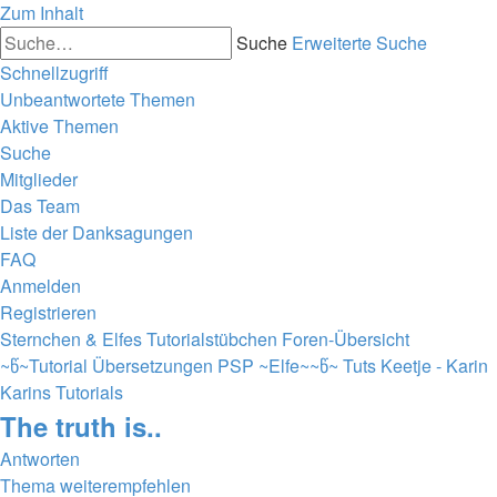
Zum Inhalt
Suche
Erweiterte Suche
Schnellzugriff
Unbeantwortete Themen
Aktive Themen
Suche
Mitglieder
Das Team
Liste der Danksagungen
FAQ
Anmelden
Registrieren
Sternchen & Elfes Tutorialstübchen
Foren-Übersicht
~წ~Tutorial Übersetzungen PSP ~Elfe~~წ~
Tuts Keetje - Karin
Karins Tutorials
The truth is..
Antworten
Thema weiterempfehlen