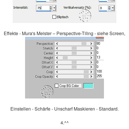
Effekte - Mura's Meister – Perspective-Tiling - siehe Screen,
Einstellen - Schärfe - Unscharf Maskieren - Standard.
4.^^