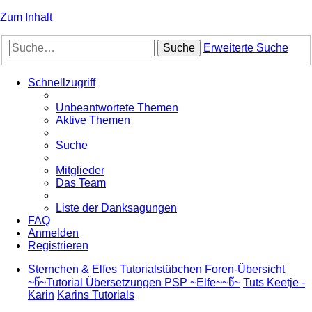
Zum Inhalt
Suche
Erweiterte Suche
Schnellzugriff
Unbeantwortete Themen
Aktive Themen
Suche
Mitglieder
Das Team
Liste der Danksagungen
FAQ
Anmelden
Registrieren
Sternchen & Elfes Tutorialstübchen
Foren-Übersicht
~წ~Tutorial Übersetzungen PSP ~Elfe~~წ~
Tuts Keetje -
Karin
Karins Tutorials