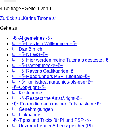
4 Beiträge • Seite
1
von
1
Zurück zu „Karins Tutorials“
Gehe zu
~წ~Allgemeines~წ~
↳ ~წ~Herzlich Willkommen~წ~
↳ Das Bin ich!
↳ ~წ~NEWS~წ~
↳ ~წ~Hier werden meine Tutorials gestestet~წ~
↳ ~წ~Bastelfunecke~წ~
↳ ~წ~Ravens Grafikgarten~წ~
↳ ~წ~Roadrunners PSP Tutorials~წ~
↳ ~წ~ knirisdreamgraphics-pfs-psp~წ~
~წ~Copyright~წ~
↳ Kostennote
↳ ~წ~Respect the Artist©right~წ~
~წ~ Foren die nach meinen Tuts basteln ~წ~
↳ Genehmigungen
↳ Linkbanner
~წ~Tipps und Tricks für PI und PSP~წ~
↳ Unzureichender Arbeitsspeicher (PI)