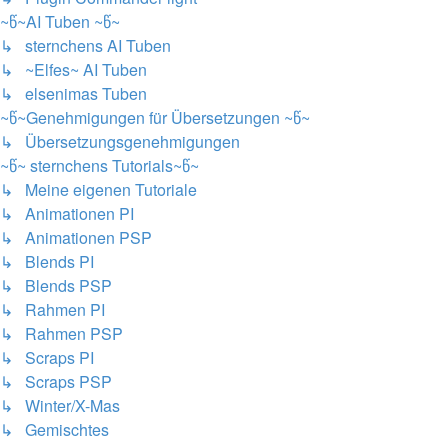
~წ~AI Tuben ~წ~
↳ sternchens AI Tuben
↳ ~Elfes~ AI Tuben
↳ elsenimas Tuben
~წ~Genehmigungen für Übersetzungen ~წ~
↳ Übersetzungsgenehmigungen
~წ~ sternchens Tutorials~წ~
↳ Meine eigenen Tutoriale
↳ Animationen PI
↳ Animationen PSP
↳ Blends PI
↳ Blends PSP
↳ Rahmen PI
↳ Rahmen PSP
↳ Scraps PI
↳ Scraps PSP
↳ Winter/X-Mas
↳ Gemischtes