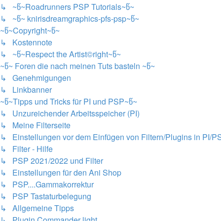
↳ ~წ~Roadrunners PSP Tutorials~წ~
↳ ~წ~ knirisdreamgraphics-pfs-psp~წ~
~წ~Copyright~წ~
↳ Kostennote
↳ ~წ~Respect the Artist©right~წ~
~წ~ Foren die nach meinen Tuts basteln ~წ~
↳ Genehmigungen
↳ Linkbanner
~წ~Tipps und Tricks für PI und PSP~წ~
↳ Unzureichender Arbeitsspeicher (PI)
↳ Meine Filterseite
↳ Einstellungen vor dem Einfügen von Filtern/Plugins in PI/P
↳ Filter - Hilfe
↳ PSP 2021/2022 und Filter
↳ Einstellungen für den Ani Shop
↳ PSP....Gammakorrektur
↳ PSP Tastaturbelegung
↳ Allgemeine Tipps
↳ Plugin Commander light