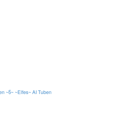
en ~წ~
~Elfes~ AI Tuben