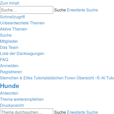
Zum Inhalt
Suche
Erweiterte Suche
Schnellzugriff
Unbeantwortete Themen
Aktive Themen
Suche
Mitglieder
Das Team
Liste der Danksagungen
FAQ
Anmelden
Registrieren
Sternchen & Elfes Tutorialstübchen
Foren-Übersicht
~წ~AI Tub
Hunde
Antworten
Thema weiterempfehlen
Druckansicht
Suche
Erweiterte Suche