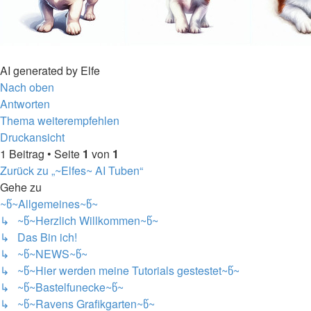
AI generated by Elfe
Nach oben
Antworten
Thema weiterempfehlen
Druckansicht
1 Beitrag • Seite
1
von
1
Zurück zu „~Elfes~ AI Tuben“
Gehe zu
~წ~Allgemeines~წ~
↳ ~წ~Herzlich Willkommen~წ~
↳ Das Bin ich!
↳ ~წ~NEWS~წ~
↳ ~წ~Hier werden meine Tutorials gestestet~წ~
↳ ~წ~Bastelfunecke~წ~
↳ ~წ~Ravens Grafikgarten~წ~