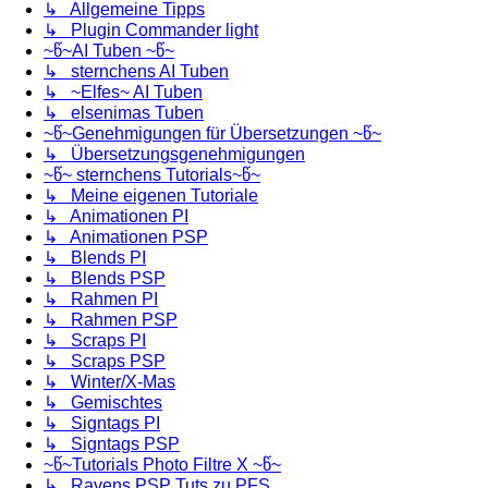
↳ Allgemeine Tipps
↳ Plugin Commander light
~წ~AI Tuben ~წ~
↳ sternchens AI Tuben
↳ ~Elfes~ AI Tuben
↳ elsenimas Tuben
~წ~Genehmigungen für Übersetzungen ~წ~
↳ Übersetzungsgenehmigungen
~წ~ sternchens Tutorials~წ~
↳ Meine eigenen Tutoriale
↳ Animationen PI
↳ Animationen PSP
↳ Blends PI
↳ Blends PSP
↳ Rahmen PI
↳ Rahmen PSP
↳ Scraps PI
↳ Scraps PSP
↳ Winter/X-Mas
↳ Gemischtes
↳ Signtags PI
↳ Signtags PSP
~წ~Tutorials Photo Filtre X ~წ~
↳ Ravens PSP Tuts zu PFS