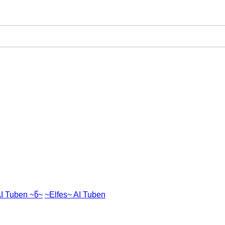
I Tuben ~წ~
~Elfes~ AI Tuben