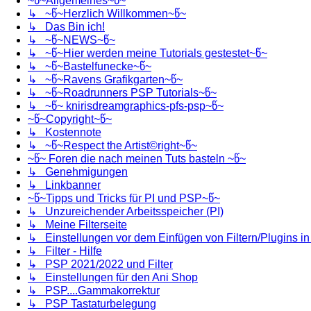
~წ~Allgemeines~წ~
↳ ~წ~Herzlich Willkommen~წ~
↳ Das Bin ich!
↳ ~წ~NEWS~წ~
↳ ~წ~Hier werden meine Tutorials gestestet~წ~
↳ ~წ~Bastelfunecke~წ~
↳ ~წ~Ravens Grafikgarten~წ~
↳ ~წ~Roadrunners PSP Tutorials~წ~
↳ ~წ~ knirisdreamgraphics-pfs-psp~წ~
~წ~Copyright~წ~
↳ Kostennote
↳ ~წ~Respect the Artist©right~წ~
~წ~ Foren die nach meinen Tuts basteln ~წ~
↳ Genehmigungen
↳ Linkbanner
~წ~Tipps und Tricks für PI und PSP~წ~
↳ Unzureichender Arbeitsspeicher (PI)
↳ Meine Filterseite
↳ Einstellungen vor dem Einfügen von Filtern/Plugins i
↳ Filter - Hilfe
↳ PSP 2021/2022 und Filter
↳ Einstellungen für den Ani Shop
↳ PSP....Gammakorrektur
↳ PSP Tastaturbelegung