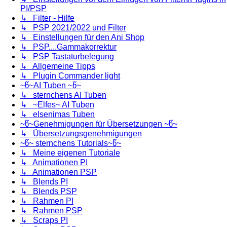
PI/PSP
↳ Filter - Hilfe
↳ PSP 2021/2022 und Filter
↳ Einstellungen für den Ani Shop
↳ PSP....Gammakorrektur
↳ PSP Tastaturbelegung
↳ Allgemeine Tipps
↳ Plugin Commander light
~წ~AI Tuben ~წ~
↳ sternchens AI Tuben
↳ ~Elfes~ AI Tuben
↳ elsenimas Tuben
~წ~Genehmigungen für Übersetzungen ~წ~
↳ Übersetzungsgenehmigungen
~წ~ sternchens Tutorials~წ~
↳ Meine eigenen Tutoriale
↳ Animationen PI
↳ Animationen PSP
↳ Blends PI
↳ Blends PSP
↳ Rahmen PI
↳ Rahmen PSP
↳ Scraps PI