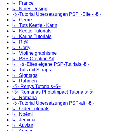
↳ France
↳ Nines Design
~წ~Tutorial Übersetzungen PSP ~Elfe~~წ~
↳ Gerrie
↳ Tuts Keetje - Karin
↳ Keetje Tutorials
↳ Karins Tutorials
↳ Ri@
↳ Corry
↳ Violine graphisme
↳ PSP Creation Art
↳ ~წ~Elfes eigene PSP-Tutirials~წ~
↳ Tuts mit Scraps
↳ Signtags
↳ Rahmen
~წ~ Renys Tutorials~წ~
~წ~ Romanas PhotoImpact Tutorials~წ~
↳ Romana
~წ~Tutorial Übersetzungen PSP-alt ~წ~
↳ Older Tutorials
↳ Noémi
↳ Jemima
↳ Auvian
↳ Arimar