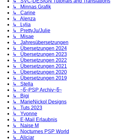
↳ SVC-DESIGN Tutorials and Translations
↳ Minnas Grafik
↳ Carine
↳ Alenza
↳ Lylia
↳ PrettyJu/Julie
↳ Misae
↳ Jahresübersetzungen
↳ Übersetzungen 2024
↳ Übersetzungen 2023
↳ Übersetzungen 2022
↳ Übersetzungen 2021
↳ Übersetzungen 2020
↳ Übersetzungen 2019
↳ Stella
↳ ~წ~PSP Archiv~წ~
↳ Bigi
↳ MarieNickol Designs
↳ Tuts 2023
↳ Yvonne
↳ E-Mail Erlaubnis
↳ Naise M
↳ Nocturnes PSP World
↳ Aliciar