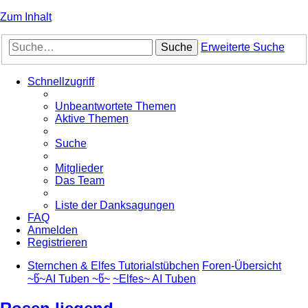
Zum Inhalt
Suche
Erweiterte Suche
Schnellzugriff
Unbeantwortete Themen
Aktive Themen
Suche
Mitglieder
Das Team
Liste der Danksagungen
FAQ
Anmelden
Registrieren
Sternchen & Elfes Tutorialstübchen
Foren-Übersicht
~წ~AI Tuben ~წ~
~Elfes~ AI Tuben