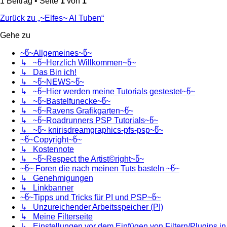
1 Beitrag • Seite
1
von
1
Zurück zu „~Elfes~ AI Tuben“
Gehe zu
~წ~Allgemeines~წ~
↳ ~წ~Herzlich Willkommen~წ~
↳ Das Bin ich!
↳ ~წ~NEWS~წ~
↳ ~წ~Hier werden meine Tutorials gestestet~წ~
↳ ~წ~Bastelfunecke~წ~
↳ ~წ~Ravens Grafikgarten~წ~
↳ ~წ~Roadrunners PSP Tutorials~წ~
↳ ~წ~ knirisdreamgraphics-pfs-psp~წ~
~წ~Copyright~წ~
↳ Kostennote
↳ ~წ~Respect the Artist©right~წ~
~წ~ Foren die nach meinen Tuts basteln ~წ~
↳ Genehmigungen
↳ Linkbanner
~წ~Tipps und Tricks für PI und PSP~წ~
↳ Unzureichender Arbeitsspeicher (PI)
↳ Meine Filterseite
↳ Einstellungen vor dem Einfügen von Filtern/Plugins in