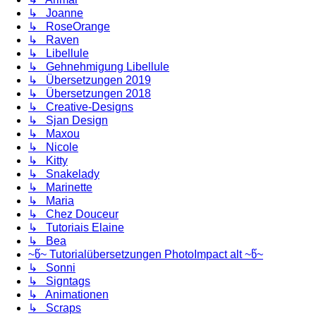
↳ Joanne
↳ RoseOrange
↳ Raven
↳ Libellule
↳ Gehnehmigung Libellule
↳ Übersetzungen 2019
↳ Übersetzungen 2018
↳ Creative-Designs
↳ Sjan Design
↳ Maxou
↳ Nicole
↳ Kitty
↳ Snakelady
↳ Marinette
↳ Maria
↳ Chez Douceur
↳ Tutoriais Elaine
↳ Bea
~წ~ Tutorialübersetzungen PhotoImpact alt ~წ~
↳ Sonni
↳ Signtags
↳ Animationen
↳ Scraps