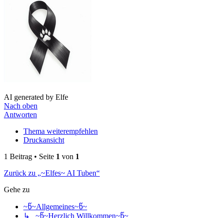
AI generated by Elfe
Nach oben
Antworten
Thema weiterempfehlen
Druckansicht
1 Beitrag • Seite
1
von
1
Zurück zu „~Elfes~ AI Tuben“
Gehe zu
~წ~Allgemeines~წ~
↳ ~წ~Herzlich Willkommen~წ~