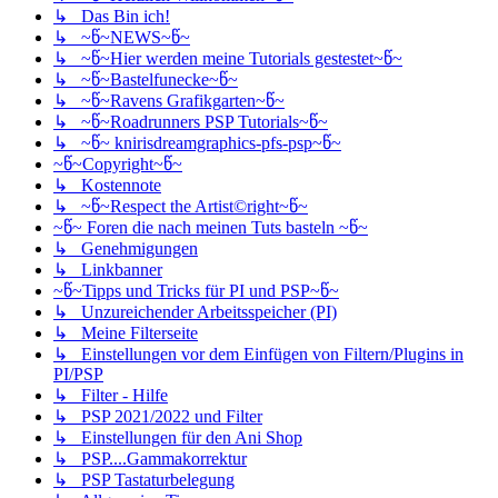
↳ Das Bin ich!
↳ ~წ~NEWS~წ~
↳ ~წ~Hier werden meine Tutorials gestestet~წ~
↳ ~წ~Bastelfunecke~წ~
↳ ~წ~Ravens Grafikgarten~წ~
↳ ~წ~Roadrunners PSP Tutorials~წ~
↳ ~წ~ knirisdreamgraphics-pfs-psp~წ~
~წ~Copyright~წ~
↳ Kostennote
↳ ~წ~Respect the Artist©right~წ~
~წ~ Foren die nach meinen Tuts basteln ~წ~
↳ Genehmigungen
↳ Linkbanner
~წ~Tipps und Tricks für PI und PSP~წ~
↳ Unzureichender Arbeitsspeicher (PI)
↳ Meine Filterseite
↳ Einstellungen vor dem Einfügen von Filtern/Plugins in
PI/PSP
↳ Filter - Hilfe
↳ PSP 2021/2022 und Filter
↳ Einstellungen für den Ani Shop
↳ PSP....Gammakorrektur
↳ PSP Tastaturbelegung