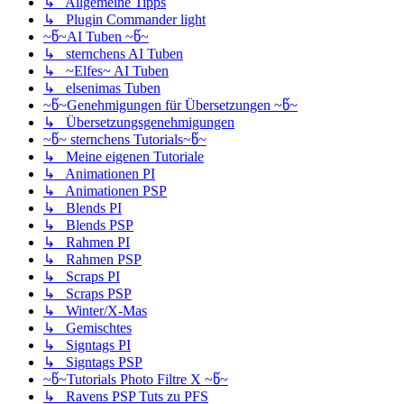
↳ Allgemeine Tipps
↳ Plugin Commander light
~წ~AI Tuben ~წ~
↳ sternchens AI Tuben
↳ ~Elfes~ AI Tuben
↳ elsenimas Tuben
~წ~Genehmigungen für Übersetzungen ~წ~
↳ Übersetzungsgenehmigungen
~წ~ sternchens Tutorials~წ~
↳ Meine eigenen Tutoriale
↳ Animationen PI
↳ Animationen PSP
↳ Blends PI
↳ Blends PSP
↳ Rahmen PI
↳ Rahmen PSP
↳ Scraps PI
↳ Scraps PSP
↳ Winter/X-Mas
↳ Gemischtes
↳ Signtags PI
↳ Signtags PSP
~წ~Tutorials Photo Filtre X ~წ~
↳ Ravens PSP Tuts zu PFS