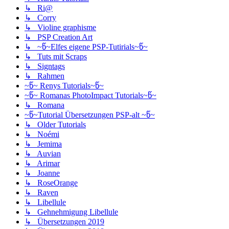
↳ Ri@
↳ Corry
↳ Violine graphisme
↳ PSP Creation Art
↳ ~წ~Elfes eigene PSP-Tutirials~წ~
↳ Tuts mit Scraps
↳ Signtags
↳ Rahmen
~წ~ Renys Tutorials~წ~
~წ~ Romanas PhotoImpact Tutorials~წ~
↳ Romana
~წ~Tutorial Übersetzungen PSP-alt ~წ~
↳ Older Tutorials
↳ Noémi
↳ Jemima
↳ Auvian
↳ Arimar
↳ Joanne
↳ RoseOrange
↳ Raven
↳ Libellule
↳ Gehnehmigung Libellule
↳ Übersetzungen 2019