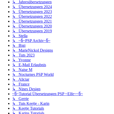
↳ Jahresübersetzungen
↳ Übersetzungen 2024
↳ Übersetzungen 2023
↳ Übersetzungen 2022
↳ Übersetzungen 2021
↳ Übersetzungen 2020
↳ Übersetzungen 2019
↳ Stella
↳ ~წ~PSP Archiv~წ~
↳ Bigi
↳ MarieNickol Designs
↳ Tuts 2023
↳ Yvonne
↳ E-Mail Erlaubnis
↳ Naise M
↳ Nocturnes PSP World
↳ Aliciar
↳ France
↳ Nines Design
~წ~Tutorial Übersetzungen PSP ~Elfe~~წ~
↳ Gerrie
↳ Tuts Keetje - Karin
↳ Keetje Tutorials
↳ Karins Tutorials