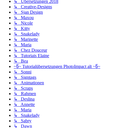
↳ Übersetzungen 2018
↳ Creative-Designs
↳ Sjan Design
↳ Maxou
↳ Nicole
↳ Kitty
↳ Snakelady
↳ Marinette
↳ Maria
↳ Chez Douceur
↳ Tutoriais Elaine
↳ Bea
~წ~ Tutorialübersetzungen PhotoImpact alt ~წ~
↳ Sonni
↳ Signtags
↳ Animationen
↳ Scraps
↳ Rahmen
↳ Deslina
↳ Annette
↳ Maria
↳ Snakelady
↳ Sabry
↳ Dawn