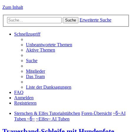
Zum Inhalt
Erweiterte Suche
Suche
Schnellzugriff
Unbeantwortete Themen
Aktive Themen
Suche
Mitglieder
Das Team
Liste der Danksagungen
FAQ
Anmelden
Registrieren
Sternchen & Elfes Tutorialstübchen
Foren-Übersicht
~წ~AI
Tuben ~წ~
~Elfes~ AI Tuben
Trauerband-Schleife mit Hundepfote