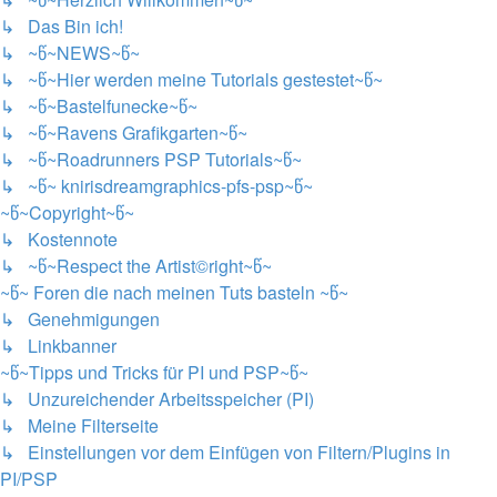
↳ Das Bin ich!
↳ ~წ~NEWS~წ~
↳ ~წ~Hier werden meine Tutorials gestestet~წ~
↳ ~წ~Bastelfunecke~წ~
↳ ~წ~Ravens Grafikgarten~წ~
↳ ~წ~Roadrunners PSP Tutorials~წ~
↳ ~წ~ knirisdreamgraphics-pfs-psp~წ~
~წ~Copyright~წ~
↳ Kostennote
↳ ~წ~Respect the Artist©right~წ~
~წ~ Foren die nach meinen Tuts basteln ~წ~
↳ Genehmigungen
↳ Linkbanner
~წ~Tipps und Tricks für PI und PSP~წ~
↳ Unzureichender Arbeitsspeicher (PI)
↳ Meine Filterseite
↳ Einstellungen vor dem Einfügen von Filtern/Plugins in
PI/PSP