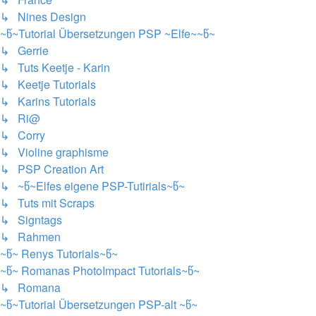
↳ Nines Design
~წ~Tutorial Übersetzungen PSP ~Elfe~~წ~
↳ Gerrie
↳ Tuts Keetje - Karin
↳ Keetje Tutorials
↳ Karins Tutorials
↳ Ri@
↳ Corry
↳ Violine graphisme
↳ PSP Creation Art
↳ ~წ~Elfes eigene PSP-Tutirials~წ~
↳ Tuts mit Scraps
↳ Signtags
↳ Rahmen
~წ~ Renys Tutorials~წ~
~წ~ Romanas PhotoImpact Tutorials~წ~
↳ Romana
~წ~Tutorial Übersetzungen PSP-alt ~წ~