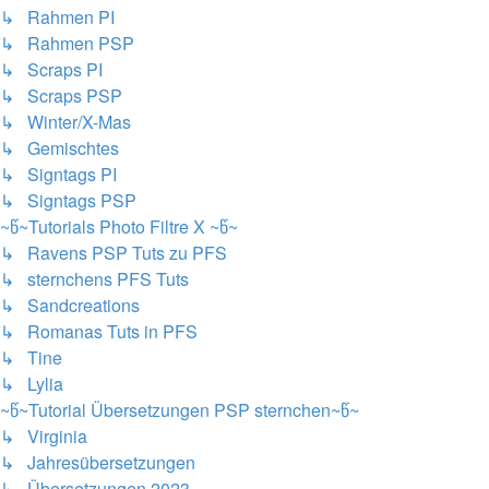
↳ Rahmen PI
↳ Rahmen PSP
↳ Scraps PI
↳ Scraps PSP
↳ Winter/X-Mas
↳ Gemischtes
↳ Signtags PI
↳ Signtags PSP
~წ~Tutorials Photo Filtre X ~წ~
↳ Ravens PSP Tuts zu PFS
↳ sternchens PFS Tuts
↳ Sandcreations
↳ Romanas Tuts in PFS
↳ Tine
↳ Lylia
~წ~Tutorial Übersetzungen PSP sternchen~წ~
↳ Virginia
↳ Jahresübersetzungen
↳ Übersetzungen 2023