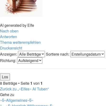
AI generated by Elfe
Nach oben
Antworten
Thema weiterempfehlen
Druckansicht
Anzeigen:
Sortiere nach:
Richtung:
8 Beiträge • Seite
1
von
1
Zurück zu „~Elfes~ AI Tuben“
Gehe zu
~წ~Allgemeines~წ~
↳ ~წ~Herzlich Willkommen~წ~