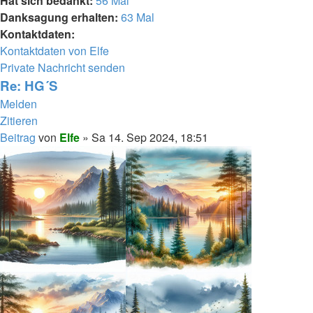
Hat sich bedankt:
56 Mal
Danksagung erhalten:
63 Mal
Kontaktdaten:
Kontaktdaten von Elfe
Private Nachricht senden
Re: HG´S
Melden
Zitieren
Beitrag
von
Elfe
»
Sa 14. Sep 2024, 18:51