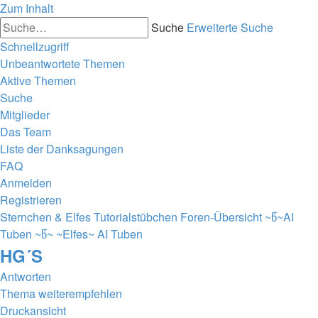
Zum Inhalt
Suche
Erweiterte Suche
Schnellzugriff
Unbeantwortete Themen
Aktive Themen
Suche
Mitglieder
Das Team
Liste der Danksagungen
FAQ
Anmelden
Registrieren
Sternchen & Elfes Tutorialstübchen
Foren-Übersicht
~წ~AI
Tuben ~წ~
~Elfes~ AI Tuben
HG´S
Antworten
Thema weiterempfehlen
Druckansicht