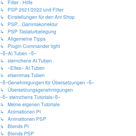
↳ Filter - Hilfe
↳ PSP 2021/2022 und Filter
↳ Einstellungen für den Ani Shop
↳ PSP....Gammakorrektur
↳ PSP Tastaturbelegung
↳ Allgemeine Tipps
↳ Plugin Commander light
~წ~AI Tuben ~წ~
↳ sternchens AI Tuben
↳ ~Elfes~ AI Tuben
↳ elsenimas Tuben
~წ~Genehmigungen für Übersetzungen ~წ~
↳ Übersetzungsgenehmigungen
~წ~ sternchens Tutorials~წ~
↳ Meine eigenen Tutoriale
↳ Animationen PI
↳ Animationen PSP
↳ Blends PI
↳ Blends PSP