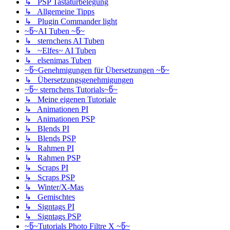
↳ PSP Tastaturbelegung
↳ Allgemeine Tipps
↳ Plugin Commander light
~წ~AI Tuben ~წ~
↳ sternchens AI Tuben
↳ ~Elfes~ AI Tuben
↳ elsenimas Tuben
~წ~Genehmigungen für Übersetzungen ~წ~
↳ Übersetzungsgenehmigungen
~წ~ sternchens Tutorials~წ~
↳ Meine eigenen Tutoriale
↳ Animationen PI
↳ Animationen PSP
↳ Blends PI
↳ Blends PSP
↳ Rahmen PI
↳ Rahmen PSP
↳ Scraps PI
↳ Scraps PSP
↳ Winter/X-Mas
↳ Gemischtes
↳ Signtags PI
↳ Signtags PSP
~წ~Tutorials Photo Filtre X ~წ~