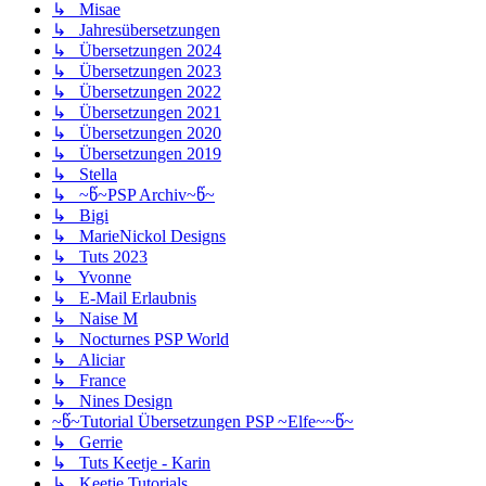
↳ Misae
↳ Jahresübersetzungen
↳ Übersetzungen 2024
↳ Übersetzungen 2023
↳ Übersetzungen 2022
↳ Übersetzungen 2021
↳ Übersetzungen 2020
↳ Übersetzungen 2019
↳ Stella
↳ ~წ~PSP Archiv~წ~
↳ Bigi
↳ MarieNickol Designs
↳ Tuts 2023
↳ Yvonne
↳ E-Mail Erlaubnis
↳ Naise M
↳ Nocturnes PSP World
↳ Aliciar
↳ France
↳ Nines Design
~წ~Tutorial Übersetzungen PSP ~Elfe~~წ~
↳ Gerrie
↳ Tuts Keetje - Karin
↳ Keetje Tutorials