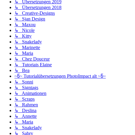
↳ Übersetzungen 2019
↳ Übersetzungen 2018
↳ Creative-Designs
↳ Sjan Design
↳ Maxou
↳ Nicole
↳ Kitty
↳ Snakelady
↳ Marinette
↳ Maria
↳ Chez Douceur
↳ Tutoriais Elaine
↳ Bea
~წ~ Tutorialübersetzungen PhotoImpact alt ~წ~
↳ Sonni
↳ Signtags
↳ Animationen
↳ Scraps
↳ Rahmen
↳ Deslina
↳ Annette
↳ Maria
↳ Snakelady
↳ Sabry