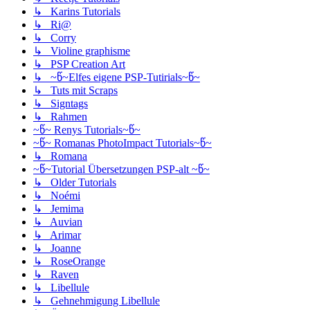
↳ Karins Tutorials
↳ Ri@
↳ Corry
↳ Violine graphisme
↳ PSP Creation Art
↳ ~წ~Elfes eigene PSP-Tutirials~წ~
↳ Tuts mit Scraps
↳ Signtags
↳ Rahmen
~წ~ Renys Tutorials~წ~
~წ~ Romanas PhotoImpact Tutorials~წ~
↳ Romana
~წ~Tutorial Übersetzungen PSP-alt ~წ~
↳ Older Tutorials
↳ Noémi
↳ Jemima
↳ Auvian
↳ Arimar
↳ Joanne
↳ RoseOrange
↳ Raven
↳ Libellule
↳ Gehnehmigung Libellule