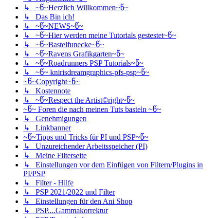
↳ ~წ~Herzlich Willkommen~წ~
↳ Das Bin ich!
↳ ~წ~NEWS~წ~
↳ ~წ~Hier werden meine Tutorials gestestet~წ~
↳ ~წ~Bastelfunecke~წ~
↳ ~წ~Ravens Grafikgarten~წ~
↳ ~წ~Roadrunners PSP Tutorials~წ~
↳ ~წ~ knirisdreamgraphics-pfs-psp~წ~
~წ~Copyright~წ~
↳ Kostennote
↳ ~წ~Respect the Artist©right~წ~
~წ~ Foren die nach meinen Tuts basteln ~წ~
↳ Genehmigungen
↳ Linkbanner
~წ~Tipps und Tricks für PI und PSP~წ~
↳ Unzureichender Arbeitsspeicher (PI)
↳ Meine Filterseite
↳ Einstellungen vor dem Einfügen von Filtern/Plugins in
PI/PSP
↳ Filter - Hilfe
↳ PSP 2021/2022 und Filter
↳ Einstellungen für den Ani Shop
↳ PSP....Gammakorrektur