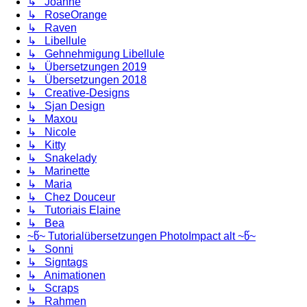
↳ Joanne
↳ RoseOrange
↳ Raven
↳ Libellule
↳ Gehnehmigung Libellule
↳ Übersetzungen 2019
↳ Übersetzungen 2018
↳ Creative-Designs
↳ Sjan Design
↳ Maxou
↳ Nicole
↳ Kitty
↳ Snakelady
↳ Marinette
↳ Maria
↳ Chez Douceur
↳ Tutoriais Elaine
↳ Bea
~წ~ Tutorialübersetzungen PhotoImpact alt ~წ~
↳ Sonni
↳ Signtags
↳ Animationen
↳ Scraps
↳ Rahmen