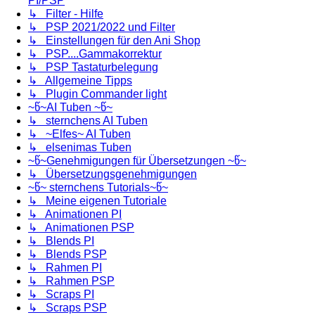
PI/PSP
↳ Filter - Hilfe
↳ PSP 2021/2022 und Filter
↳ Einstellungen für den Ani Shop
↳ PSP....Gammakorrektur
↳ PSP Tastaturbelegung
↳ Allgemeine Tipps
↳ Plugin Commander light
~წ~AI Tuben ~წ~
↳ sternchens AI Tuben
↳ ~Elfes~ AI Tuben
↳ elsenimas Tuben
~წ~Genehmigungen für Übersetzungen ~წ~
↳ Übersetzungsgenehmigungen
~წ~ sternchens Tutorials~წ~
↳ Meine eigenen Tutoriale
↳ Animationen PI
↳ Animationen PSP
↳ Blends PI
↳ Blends PSP
↳ Rahmen PI
↳ Rahmen PSP
↳ Scraps PI
↳ Scraps PSP