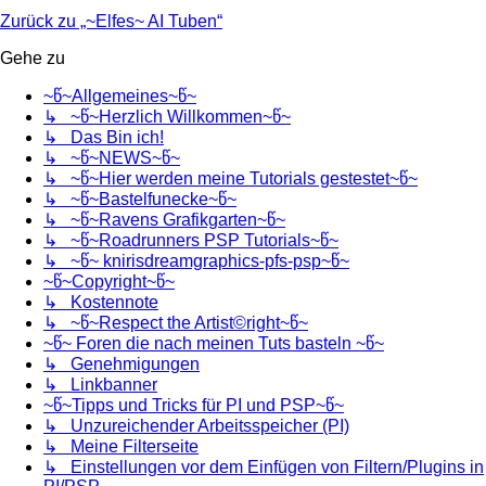
Zurück zu „~Elfes~ AI Tuben“
Gehe zu
~წ~Allgemeines~წ~
↳ ~წ~Herzlich Willkommen~წ~
↳ Das Bin ich!
↳ ~წ~NEWS~წ~
↳ ~წ~Hier werden meine Tutorials gestestet~წ~
↳ ~წ~Bastelfunecke~წ~
↳ ~წ~Ravens Grafikgarten~წ~
↳ ~წ~Roadrunners PSP Tutorials~წ~
↳ ~წ~ knirisdreamgraphics-pfs-psp~წ~
~წ~Copyright~წ~
↳ Kostennote
↳ ~წ~Respect the Artist©right~წ~
~წ~ Foren die nach meinen Tuts basteln ~წ~
↳ Genehmigungen
↳ Linkbanner
~წ~Tipps und Tricks für PI und PSP~წ~
↳ Unzureichender Arbeitsspeicher (PI)
↳ Meine Filterseite
↳ Einstellungen vor dem Einfügen von Filtern/Plugins in