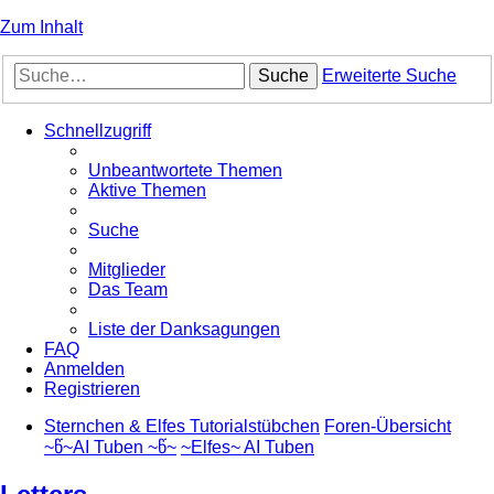
Zum Inhalt
Suche
Erweiterte Suche
Schnellzugriff
Unbeantwortete Themen
Aktive Themen
Suche
Mitglieder
Das Team
Liste der Danksagungen
FAQ
Anmelden
Registrieren
Sternchen & Elfes Tutorialstübchen
Foren-Übersicht
~წ~AI Tuben ~წ~
~Elfes~ AI Tuben