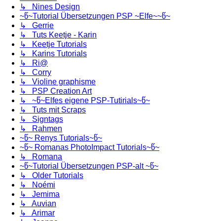
↳ Nines Design
~წ~Tutorial Übersetzungen PSP ~Elfe~~წ~
↳ Gerrie
↳ Tuts Keetje - Karin
↳ Keetje Tutorials
↳ Karins Tutorials
↳ Ri@
↳ Corry
↳ Violine graphisme
↳ PSP Creation Art
↳ ~წ~Elfes eigene PSP-Tutirials~წ~
↳ Tuts mit Scraps
↳ Signtags
↳ Rahmen
~წ~ Renys Tutorials~წ~
~წ~ Romanas PhotoImpact Tutorials~წ~
↳ Romana
~წ~Tutorial Übersetzungen PSP-alt ~წ~
↳ Older Tutorials
↳ Noémi
↳ Jemima
↳ Auvian
↳ Arimar