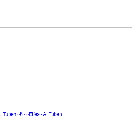
I Tuben ~წ~
~Elfes~ AI Tuben