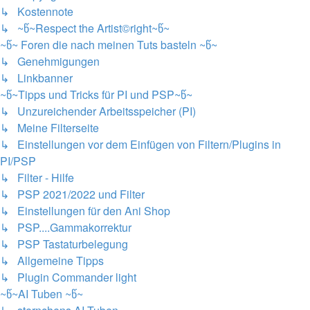
↳ Kostennote
↳ ~წ~Respect the Artist©right~წ~
~წ~ Foren die nach meinen Tuts basteln ~წ~
↳ Genehmigungen
↳ Linkbanner
~წ~Tipps und Tricks für PI und PSP~წ~
↳ Unzureichender Arbeitsspeicher (PI)
↳ Meine Filterseite
↳ Einstellungen vor dem Einfügen von Filtern/Plugins in
PI/PSP
↳ Filter - Hilfe
↳ PSP 2021/2022 und Filter
↳ Einstellungen für den Ani Shop
↳ PSP....Gammakorrektur
↳ PSP Tastaturbelegung
↳ Allgemeine Tipps
↳ Plugin Commander light
~წ~AI Tuben ~წ~