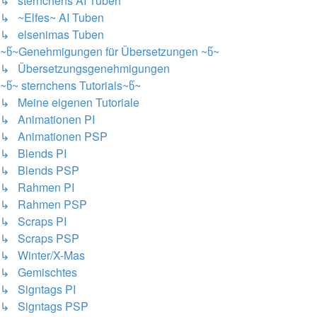
↳ sternchens AI Tuben
↳ ~Elfes~ AI Tuben
↳ elsenimas Tuben
~წ~Genehmigungen für Übersetzungen ~წ~
↳ Übersetzungsgenehmigungen
~წ~ sternchens Tutorials~წ~
↳ Meine eigenen Tutoriale
↳ Animationen PI
↳ Animationen PSP
↳ Blends PI
↳ Blends PSP
↳ Rahmen PI
↳ Rahmen PSP
↳ Scraps PI
↳ Scraps PSP
↳ Winter/X-Mas
↳ Gemischtes
↳ Signtags PI
↳ Signtags PSP