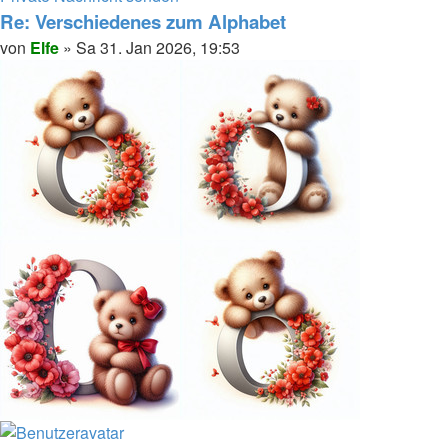
von
Re: Verschiedenes zum Alphabet
Elfe
Melden
Zitieren
Beitrag
von
Elfe
»
Sa 31. Jan 2026, 19:53
Nach