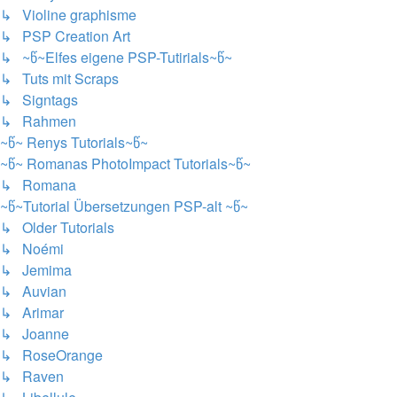
↳ Violine graphisme
↳ PSP Creation Art
↳ ~წ~Elfes eigene PSP-Tutirials~წ~
↳ Tuts mit Scraps
↳ Signtags
↳ Rahmen
~წ~ Renys Tutorials~წ~
~წ~ Romanas PhotoImpact Tutorials~წ~
↳ Romana
~წ~Tutorial Übersetzungen PSP-alt ~წ~
↳ Older Tutorials
↳ Noémi
↳ Jemima
↳ Auvian
↳ Arimar
↳ Joanne
↳ RoseOrange
↳ Raven