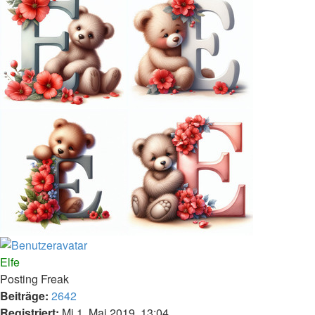
Nach
oben
Elfe
Posting Freak
Beiträge:
2642
Registriert:
Mi 1. Mai 2019, 13:04