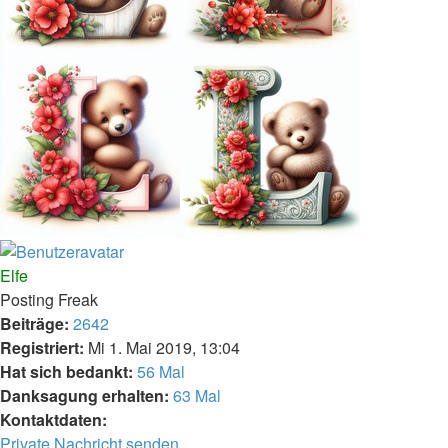
Nach
oben
Elfe
Posting Freak
Beiträge:
2642
Registriert:
Mi 1. Mai 2019, 13:04
Hat sich bedankt:
56 Mal
Danksagung erhalten:
63 Mal
Kontaktdaten:
Kontaktdaten
Private Nachricht senden