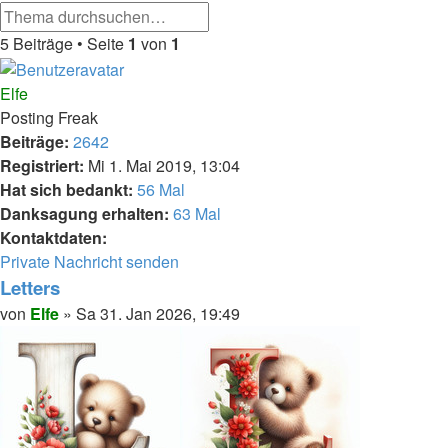
Erweiterte
Suche
Suche
5 Beiträge • Seite
1
von
1
Elfe
Posting Freak
Beiträge:
2642
Registriert:
Mi 1. Mai 2019, 13:04
Hat sich bedankt:
56 Mal
Danksagung erhalten:
63 Mal
Kontaktdaten:
Kontaktdaten
Private Nachricht senden
von
Letters
Elfe
Melden
Zitieren
Beitrag
von
Elfe
»
Sa 31. Jan 2026, 19:49