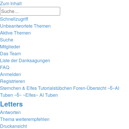
Zum Inhalt
Erweiterte
Suche
Suche
Schnellzugriff
Unbeantwortete Themen
Aktive Themen
Suche
Mitglieder
Das Team
Liste der Danksagungen
FAQ
Anmelden
Registrieren
Sternchen & Elfes Tutorialstübchen
Foren-Übersicht
~წ~AI
Tuben ~წ~
~Elfes~ AI Tuben
Letters
Antworten
Thema weiterempfehlen
Druckansicht