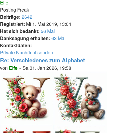
oben
Elfe
Posting Freak
Beiträge:
2642
Registriert:
Mi 1. Mai 2019, 13:04
Hat sich bedankt:
56 Mal
Danksagung erhalten:
63 Mal
Kontaktdaten:
Kontaktdaten
Private Nachricht senden
von
Re: Verschiedenes zum Alphabet
Elfe
Melden
Zitieren
Beitrag
von
Elfe
»
Sa 31. Jan 2026, 19:58