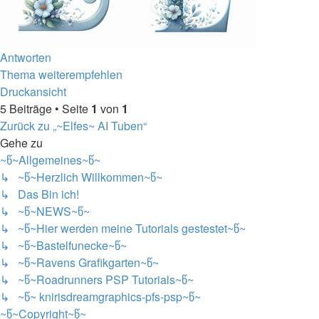
Nach
Antworten
oben
Thema weiterempfehlen
Druckansicht
5 Beiträge • Seite
1
von
1
Zurück zu „~Elfes~ AI Tuben“
Gehe zu
~წ~Allgemeines~წ~
↳ ~წ~Herzlich Willkommen~წ~
↳ Das Bin ich!
↳ ~წ~NEWS~წ~
↳ ~წ~Hier werden meine Tutorials gestestet~წ~
↳ ~წ~Bastelfunecke~წ~
↳ ~წ~Ravens Grafikgarten~წ~
↳ ~წ~Roadrunners PSP Tutorials~წ~
↳ ~წ~ knirisdreamgraphics-pfs-psp~წ~
~წ~Copyright~წ~