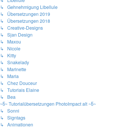
↳ Libellule
↳ Gehnehmigung Libellule
↳ Übersetzungen 2019
↳ Übersetzungen 2018
↳ Creative-Designs
↳ Sjan Design
↳ Maxou
↳ Nicole
↳ Kitty
↳ Snakelady
↳ Marinette
↳ Maria
↳ Chez Douceur
↳ Tutoriais Elaine
↳ Bea
~წ~ Tutorialübersetzungen PhotoImpact alt ~წ~
↳ Sonni
↳ Signtags
↳ Animationen