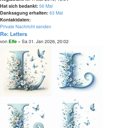
Hat sich bedankt:
56 Mal
Danksagung erhalten:
63 Mal
Kontaktdaten:
Kontaktdaten
Private Nachricht senden
von
Re: Letters
Elfe
Melden
Zitieren
Beitrag
von
Elfe
»
Sa 31. Jan 2026, 20:02