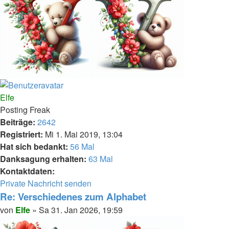
Nach
oben
Elfe
Posting Freak
Beiträge:
2642
Registriert:
Mi 1. Mai 2019, 13:04
Hat sich bedankt:
56 Mal
Danksagung erhalten:
63 Mal
Kontaktdaten:
Kontaktdaten
Private Nachricht senden
von
Re: Verschiedenes zum Alphabet
Elfe
Melden
Zitieren
Beitrag
von
Elfe
»
Sa 31. Jan 2026, 19:59