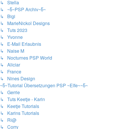
↳ Stella
↳ ~წ~PSP Archiv~წ~
↳ Bigi
↳ MarieNickol Designs
↳ Tuts 2023
↳ Yvonne
↳ E-Mail Erlaubnis
↳ Naise M
↳ Nocturnes PSP World
↳ Aliciar
↳ France
↳ Nines Design
~წ~Tutorial Übersetzungen PSP ~Elfe~~წ~
↳ Gerrie
↳ Tuts Keetje - Karin
↳ Keetje Tutorials
↳ Karins Tutorials
↳ Ri@
↳ Corry