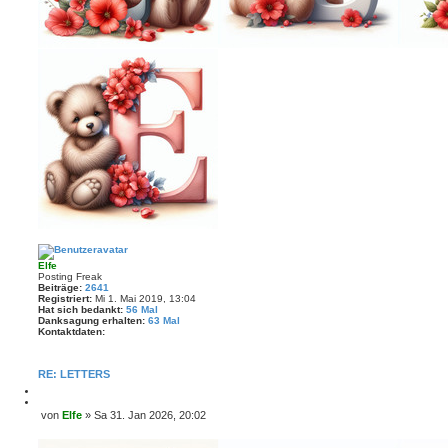
Elfe
Posting Freak
Beiträge:
2641
Registriert:
Mi 1. Mai 2019, 13:04
Hat sich bedankt:
56 Mal
Danksagung erhalten:
63 Mal
Kontaktdaten:
K
o
n
RE: LETTERS
t
a
M
k
e
Z
von
Elfe
»
Sa 31. Jan 2026, 20:02
t
l
i
B
d
d
t
a
e
e
i