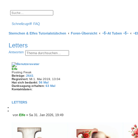
S
E
u
r
c
w
Schnellzugriff
FAQ
h
e
e
i
t
Sternchen & Elfes Tutorialstübchen
Foren-Übersicht
~წ~AI Tuben ~წ~
~E
e
r
t
Letters
e
S
S
E
Antworten
u
u
r
c
c
w
h
h
e
e
e
i
Elfe
t
Posting Freak
e
Beiträge:
2641
r
Registriert:
Mi 1. Mai 2019, 13:04
t
Hat sich bedankt:
56 Mal
e
Danksagung erhalten:
63 Mal
S
Kontaktdaten:
u
K
c
o
h
n
LETTERS
e
t
a
M
k
e
Z
von
Elfe
»
Sa 31. Jan 2026, 19:49
t
l
i
B
d
d
t
a
e
e
i
t
i
n
e
e
r
t
n
e
r
v
n