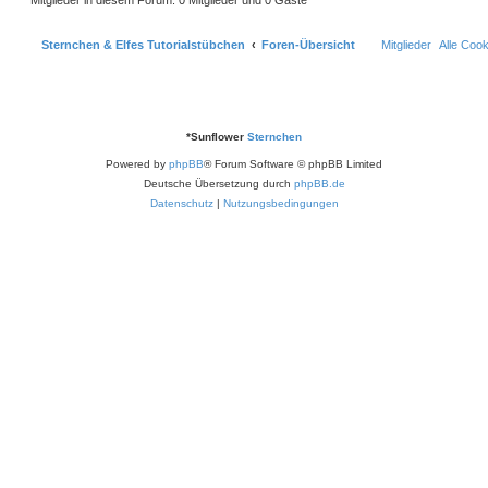
Sternchen & Elfes Tutorialstübchen
Foren-Übersicht
Mitglieder
Alle Coo
*
Sunflower
Sternchen
Powered by
phpBB
® Forum Software © phpBB Limited
Deutsche Übersetzung durch
phpBB.de
Datenschutz
|
Nutzungsbedingungen