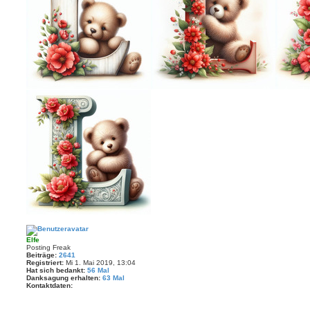
o
a
n
g
E
l
f
e
Elfe
Posting Freak
Beiträge:
2641
Registriert:
Mi 1. Mai 2019, 13:04
Hat sich bedankt:
56 Mal
Danksagung erhalten:
63 Mal
Kontaktdaten:
K
o