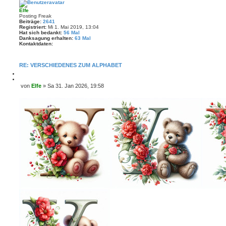
Elfe
Posting Freak
Beiträge:
2641
Registriert:
Mi 1. Mai 2019, 13:04
Hat sich bedankt:
56 Mal
Danksagung erhalten:
63 Mal
Kontaktdaten:
K
o
n
RE: VERSCHIEDENES ZUM ALPHABET
t
a
M
k
e
Z
von
Elfe
»
Sa 31. Jan 2026, 19:58
t
l
i
B
d
d
t
a
e
e
i
t
i
n
e
e
r
t
n
e
r
v
n
o
a
n
g
E
l
f
e