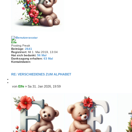
Elfe
Posting Freak
Beiträge:
2641
Registriert:
Mi 1. Mai 2019, 13:04
Hat sich bedankt:
56 Mal
Danksagung erhalten:
63 Mal
Kontaktdaten:
K
o
n
RE: VERSCHIEDENES ZUM ALPHABET
t
a
M
k
e
Z
von
Elfe
»
Sa 31. Jan 2026, 19:59
t
l
i
B
d
d
t
a
e
e
i
t
i
n
e
e
r
t
n
e
r
v
n
o
a
n
g
E
l
f
e