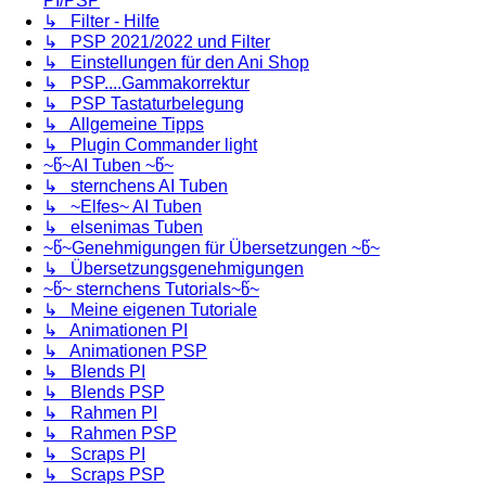
PI/PSP
↳ Filter - Hilfe
↳ PSP 2021/2022 und Filter
↳ Einstellungen für den Ani Shop
↳ PSP....Gammakorrektur
↳ PSP Tastaturbelegung
↳ Allgemeine Tipps
↳ Plugin Commander light
~წ~AI Tuben ~წ~
↳ sternchens AI Tuben
↳ ~Elfes~ AI Tuben
↳ elsenimas Tuben
~წ~Genehmigungen für Übersetzungen ~წ~
↳ Übersetzungsgenehmigungen
~წ~ sternchens Tutorials~წ~
↳ Meine eigenen Tutoriale
↳ Animationen PI
↳ Animationen PSP
↳ Blends PI
↳ Blends PSP
↳ Rahmen PI
↳ Rahmen PSP
↳ Scraps PI
↳ Scraps PSP