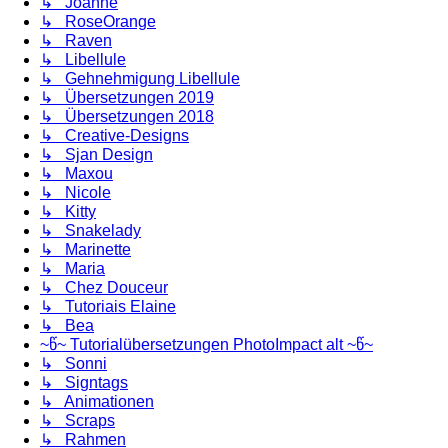
↳ Joanne
↳ RoseOrange
↳ Raven
↳ Libellule
↳ Gehnehmigung Libellule
↳ Übersetzungen 2019
↳ Übersetzungen 2018
↳ Creative-Designs
↳ Sjan Design
↳ Maxou
↳ Nicole
↳ Kitty
↳ Snakelady
↳ Marinette
↳ Maria
↳ Chez Douceur
↳ Tutoriais Elaine
↳ Bea
~წ~ Tutorialübersetzungen PhotoImpact alt ~წ~
↳ Sonni
↳ Signtags
↳ Animationen
↳ Scraps
↳ Rahmen