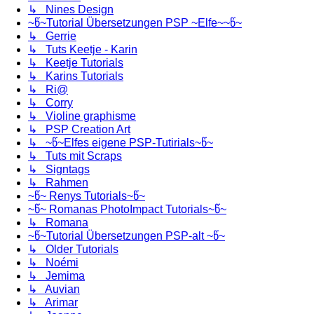
↳ Nines Design
~წ~Tutorial Übersetzungen PSP ~Elfe~~წ~
↳ Gerrie
↳ Tuts Keetje - Karin
↳ Keetje Tutorials
↳ Karins Tutorials
↳ Ri@
↳ Corry
↳ Violine graphisme
↳ PSP Creation Art
↳ ~წ~Elfes eigene PSP-Tutirials~წ~
↳ Tuts mit Scraps
↳ Signtags
↳ Rahmen
~წ~ Renys Tutorials~წ~
~წ~ Romanas PhotoImpact Tutorials~წ~
↳ Romana
~წ~Tutorial Übersetzungen PSP-alt ~წ~
↳ Older Tutorials
↳ Noémi
↳ Jemima
↳ Auvian
↳ Arimar