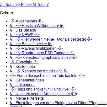
Zurück zu „~Elfes~ AI Tuben“
Gehe zu
~წ~Allgemeines~წ~
↳ ~წ~Herzlich Willkommen~წ~
↳ Das Bin ich!
↳ ~წ~NEWS~წ~
↳ ~წ~Hier werden meine Tutorials gestestet~წ~
↳ ~წ~Bastelfunecke~წ~
↳ ~წ~Ravens Grafikgarten~წ~
↳ ~წ~Roadrunners PSP Tutorials~წ~
↳ ~წ~ knirisdreamgraphics-pfs-psp~წ~
~წ~Copyright~წ~
↳ Kostennote
↳ ~წ~Respect the Artist©right~წ~
~წ~ Foren die nach meinen Tuts basteln ~წ~
↳ Genehmigungen
↳ Linkbanner
~წ~Tipps und Tricks für PI und PSP~წ~
↳ Unzureichender Arbeitsspeicher (PI)
↳ Meine Filterseite
↳ Einstellungen vor dem Einfügen von Filtern/Plugins in