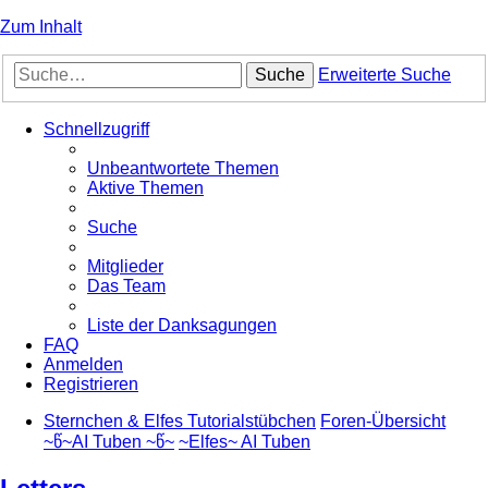
Zum Inhalt
Suche
Erweiterte Suche
Schnellzugriff
Unbeantwortete Themen
Aktive Themen
Suche
Mitglieder
Das Team
Liste der Danksagungen
FAQ
Anmelden
Registrieren
Sternchen & Elfes Tutorialstübchen
Foren-Übersicht
~წ~AI Tuben ~წ~
~Elfes~ AI Tuben