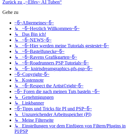
Zurück zu „~Elfes~ AI Tuben“
Gehe zu
~წ~Allgemeines~წ~
↳ ~წ~Herzlich Willkommen~წ~
↳ Das Bin ich!
↳ ~წ~NEWS~წ~
↳ ~წ~Hier werden meine Tutorials gestestet~წ~
↳ ~წ~Bastelfunecke~წ~
↳ ~წ~Ravens Grafikgarten~წ~
↳ ~წ~Roadrunners PSP Tutorials~წ~
↳ ~წ~ knirisdreamgraphics-pfs-psp~წ~
~წ~Copyright~წ~
↳ Kostennote
↳ ~წ~Respect the Artist©right~წ~
~წ~ Foren die nach meinen Tuts basteln ~წ~
↳ Genehmigungen
↳ Linkbanner
~წ~Tipps und Tricks für PI und PSP~წ~
↳ Unzureichender Arbeitsspeicher (PI)
↳ Meine Filterseite
↳ Einstellungen vor dem Einfügen von Filtern/Plugins in
PI/PSP