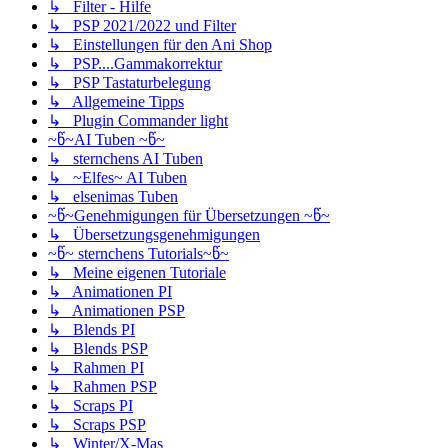
↳ Filter - Hilfe
↳ PSP 2021/2022 und Filter
↳ Einstellungen für den Ani Shop
↳ PSP....Gammakorrektur
↳ PSP Tastaturbelegung
↳ Allgemeine Tipps
↳ Plugin Commander light
~წ~AI Tuben ~წ~
↳ sternchens AI Tuben
↳ ~Elfes~ AI Tuben
↳ elsenimas Tuben
~წ~Genehmigungen für Übersetzungen ~წ~
↳ Übersetzungsgenehmigungen
~წ~ sternchens Tutorials~წ~
↳ Meine eigenen Tutoriale
↳ Animationen PI
↳ Animationen PSP
↳ Blends PI
↳ Blends PSP
↳ Rahmen PI
↳ Rahmen PSP
↳ Scraps PI
↳ Scraps PSP
↳ Winter/X-Mas