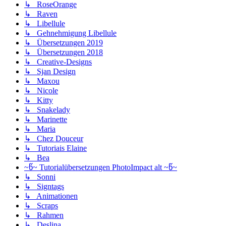
↳ RoseOrange
↳ Raven
↳ Libellule
↳ Gehnehmigung Libellule
↳ Übersetzungen 2019
↳ Übersetzungen 2018
↳ Creative-Designs
↳ Sjan Design
↳ Maxou
↳ Nicole
↳ Kitty
↳ Snakelady
↳ Marinette
↳ Maria
↳ Chez Douceur
↳ Tutoriais Elaine
↳ Bea
~წ~ Tutorialübersetzungen PhotoImpact alt ~წ~
↳ Sonni
↳ Signtags
↳ Animationen
↳ Scraps
↳ Rahmen
↳ Deslina