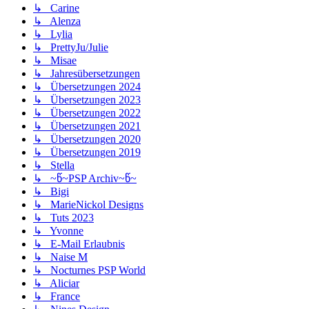
↳ Carine
↳ Alenza
↳ Lylia
↳ PrettyJu/Julie
↳ Misae
↳ Jahresübersetzungen
↳ Übersetzungen 2024
↳ Übersetzungen 2023
↳ Übersetzungen 2022
↳ Übersetzungen 2021
↳ Übersetzungen 2020
↳ Übersetzungen 2019
↳ Stella
↳ ~წ~PSP Archiv~წ~
↳ Bigi
↳ MarieNickol Designs
↳ Tuts 2023
↳ Yvonne
↳ E-Mail Erlaubnis
↳ Naise M
↳ Nocturnes PSP World
↳ Aliciar
↳ France