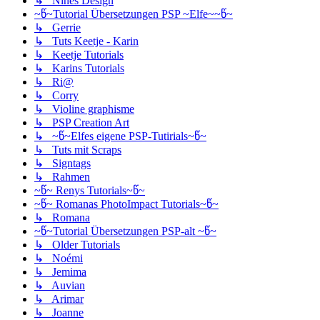
↳ Nines Design
~წ~Tutorial Übersetzungen PSP ~Elfe~~წ~
↳ Gerrie
↳ Tuts Keetje - Karin
↳ Keetje Tutorials
↳ Karins Tutorials
↳ Ri@
↳ Corry
↳ Violine graphisme
↳ PSP Creation Art
↳ ~წ~Elfes eigene PSP-Tutirials~წ~
↳ Tuts mit Scraps
↳ Signtags
↳ Rahmen
~წ~ Renys Tutorials~წ~
~წ~ Romanas PhotoImpact Tutorials~წ~
↳ Romana
~წ~Tutorial Übersetzungen PSP-alt ~წ~
↳ Older Tutorials
↳ Noémi
↳ Jemima
↳ Auvian
↳ Arimar
↳ Joanne