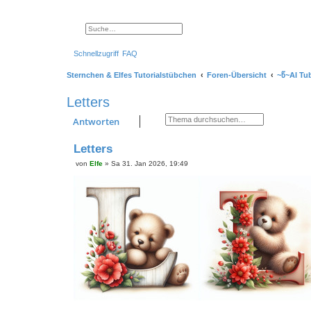
Suche
Erweiterte Suche
Schnellzugriff
FAQ
Sternchen & Elfes Tutorialstübchen
Foren-Übersicht
~წ~AI Tu
Letters
Suche
Erweiterte Suche
Antworten
Letters
von
Elfe
»
Sa 31. Jan 2026, 19:49
B
e
i
t
r
a
g