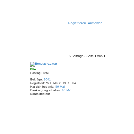
Registrieren
Anmelden
5 Beiträge • Seite
1
von
1
Elfe
Posting Freak
Beiträge:
2641
Registriert:
Mi 1. Mai 2019, 13:04
Hat sich bedankt:
56 Mal
Danksagung erhalten:
63 Mal
Kontaktdaten:
K
o
n
t
a
k
t
d
a
t
N
e