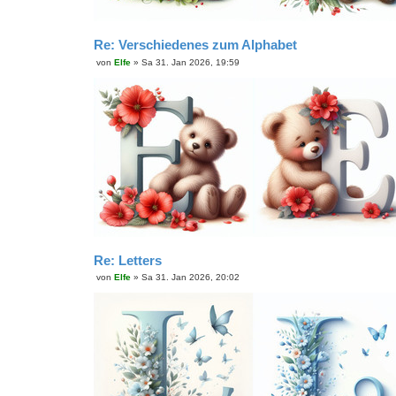
Re: Verschiedenes zum Alphabet
von
Elfe
»
Sa 31. Jan 2026, 19:59
B
e
i
t
r
a
g
Re: Letters
von
Elfe
»
Sa 31. Jan 2026, 20:02
B
e
i
t
r
a
g