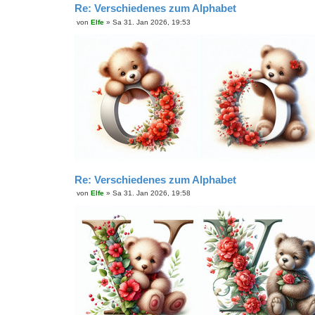
Re: Verschiedenes zum Alphabet
von
Elfe
»
Sa 31. Jan 2026, 19:53
B
e
i
t
r
a
g
Re: Verschiedenes zum Alphabet
von
Elfe
»
Sa 31. Jan 2026, 19:58
B
e
i
t
r
a
g