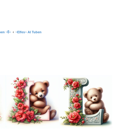
ben ~წ~
~Elfes~ AI Tuben