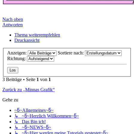
Nach oben
Antworten
Thema weiterempfehlen
Druckansicht
Anzeigen:
Sortiere nach:
Richtung:
3 Beiträge • Seite
1
von
1
Zurück zu „Minnas Grafik“
Gehe zu
~წ~Allgemeines~წ~
↳ ~წ~Herzlich Willkommen~წ~
↳ Das Bin ich!
↳ ~წ~NEWS~წ~
↳ ~წ~Hier werden meine Tutorials gestestet~წ~