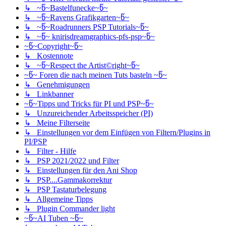
↳ ~წ~Bastelfunecke~წ~
↳ ~წ~Ravens Grafikgarten~წ~
↳ ~წ~Roadrunners PSP Tutorials~წ~
↳ ~წ~ knirisdreamgraphics-pfs-psp~წ~
~წ~Copyright~წ~
↳ Kostennote
↳ ~წ~Respect the Artist©right~წ~
~წ~ Foren die nach meinen Tuts basteln ~წ~
↳ Genehmigungen
↳ Linkbanner
~წ~Tipps und Tricks für PI und PSP~წ~
↳ Unzureichender Arbeitsspeicher (PI)
↳ Meine Filterseite
↳ Einstellungen vor dem Einfügen von Filtern/Plugins in
PI/PSP
↳ Filter - Hilfe
↳ PSP 2021/2022 und Filter
↳ Einstellungen für den Ani Shop
↳ PSP....Gammakorrektur
↳ PSP Tastaturbelegung
↳ Allgemeine Tipps
↳ Plugin Commander light
~წ~AI Tuben ~წ~