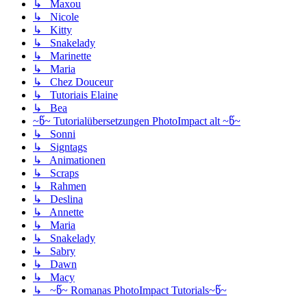
↳ Maxou
↳ Nicole
↳ Kitty
↳ Snakelady
↳ Marinette
↳ Maria
↳ Chez Douceur
↳ Tutoriais Elaine
↳ Bea
~წ~ Tutorialübersetzungen PhotoImpact alt ~წ~
↳ Sonni
↳ Signtags
↳ Animationen
↳ Scraps
↳ Rahmen
↳ Deslina
↳ Annette
↳ Maria
↳ Snakelady
↳ Sabry
↳ Dawn
↳ Macy
↳ ~წ~ Romanas PhotoImpact Tutorials~წ~