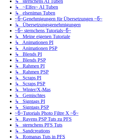
↳ sternchens AI Tuben
↳ ~Elfes~ AI Tuben
↳ elsenimas Tuben
~წ~Genehmigungen für Übersetzungen ~წ~
↳ Übersetzungsgenehmigungen
~წ~ sternchens Tutorials~წ~
↳ Meine eigenen Tutoriale
↳ Animationen PI
↳ Animationen PSP
↳ Blends PI
↳ Blends PSP
↳ Rahmen PI
↳ Rahmen PSP
↳ Scraps PI
↳ Scraps PSP
↳ Winter/X-Mas
↳ Gemischtes
↳ Signtags PI
↳ Signtags PSP
~წ~Tutorials Photo Filtre X ~წ~
↳ Ravens PSP Tuts zu PFS
↳ sternchens PFS Tuts
↳ Sandcreations
↳ Romanas Tuts in PFS