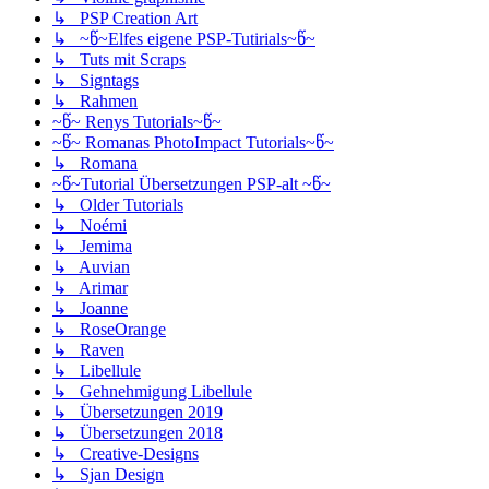
↳ PSP Creation Art
↳ ~წ~Elfes eigene PSP-Tutirials~წ~
↳ Tuts mit Scraps
↳ Signtags
↳ Rahmen
~წ~ Renys Tutorials~წ~
~წ~ Romanas PhotoImpact Tutorials~წ~
↳ Romana
~წ~Tutorial Übersetzungen PSP-alt ~წ~
↳ Older Tutorials
↳ Noémi
↳ Jemima
↳ Auvian
↳ Arimar
↳ Joanne
↳ RoseOrange
↳ Raven
↳ Libellule
↳ Gehnehmigung Libellule
↳ Übersetzungen 2019
↳ Übersetzungen 2018
↳ Creative-Designs
↳ Sjan Design