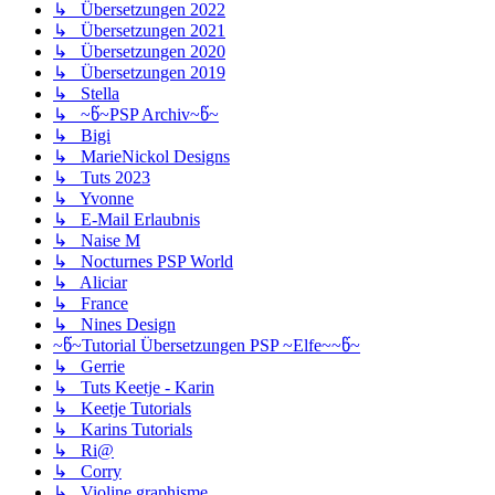
↳ Übersetzungen 2022
↳ Übersetzungen 2021
↳ Übersetzungen 2020
↳ Übersetzungen 2019
↳ Stella
↳ ~წ~PSP Archiv~წ~
↳ Bigi
↳ MarieNickol Designs
↳ Tuts 2023
↳ Yvonne
↳ E-Mail Erlaubnis
↳ Naise M
↳ Nocturnes PSP World
↳ Aliciar
↳ France
↳ Nines Design
~წ~Tutorial Übersetzungen PSP ~Elfe~~წ~
↳ Gerrie
↳ Tuts Keetje - Karin
↳ Keetje Tutorials
↳ Karins Tutorials
↳ Ri@
↳ Corry
↳ Violine graphisme