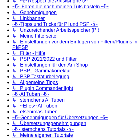
↳ ~წ~Respect the Artist©right~წ~
~წ~ Foren die nach meinen Tuts basteln ~წ~
↳ Genehmigungen
↳ Linkbanner
~წ~Tipps und Tricks für PI und PSP~წ~
↳ Unzureichender Arbeitsspeicher (PI)
↳ Meine Filterseite
↳ Einstellungen vor dem Einfügen von Filtern/Plugins in
PI/PSP
↳ Filter - Hilfe
↳ PSP 2021/2022 und Filter
↳ Einstellungen für den Ani Shop
↳ PSP....Gammakorrektur
↳ PSP Tastaturbelegung
↳ Allgemeine Tipps
↳ Plugin Commander light
~წ~AI Tuben ~წ~
↳ sternchens AI Tuben
↳ ~Elfes~ AI Tuben
↳ elsenimas Tuben
~წ~Genehmigungen für Übersetzungen ~წ~
↳ Übersetzungsgenehmigungen
~წ~ sternchens Tutorials~წ~
↳ Meine eigenen Tutoriale