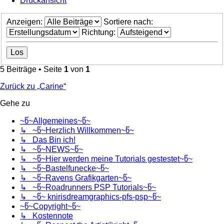
Druckansicht
Anzeigen:
Sortiere nach:
Richtung:
5 Beiträge • Seite
1
von
1
Zurück zu „Carine“
Gehe zu
~წ~Allgemeines~წ~
↳ ~წ~Herzlich Willkommen~წ~
↳ Das Bin ich!
↳ ~წ~NEWS~წ~
↳ ~წ~Hier werden meine Tutorials gestestet~წ~
↳ ~წ~Bastelfunecke~წ~
↳ ~წ~Ravens Grafikgarten~წ~
↳ ~წ~Roadrunners PSP Tutorials~წ~
↳ ~წ~ knirisdreamgraphics-pfs-psp~წ~
~წ~Copyright~წ~
↳ Kostennote