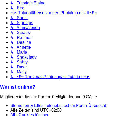
↳ Tutoriais Elaine
↳ Bea
~წ~ Tutorialübersetzungen PhotoImpact alt ~წ~
↳ Sonni
↳ Signtags
↳ Animationen
↳ Scraps
↳ Rahmen
↳ Deslina
↳ Annette
↳ Maria
↳ Snakelady
↳ Sabry
↳ Dawn
↳ Macy
↳ ~წ~ Romanas PhotoImpact Tutorials~წ~
Wer ist online?
Mitglieder in diesem Forum: 0 Mitglieder und 0 Gäste
Sternchen & Elfes Tutorialstübchen
Foren-Übersicht
Alle Zeiten sind
UTC+02:00
Alle Cookies löschen