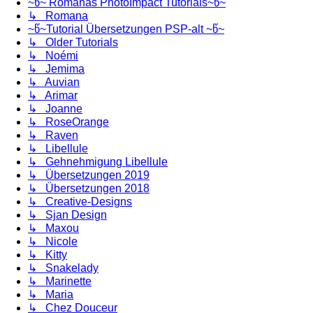
~წ~ Romanas PhotoImpact Tutorials~წ~
↳ Romana
~წ~Tutorial Übersetzungen PSP-alt ~წ~
↳ Older Tutorials
↳ Noémi
↳ Jemima
↳ Auvian
↳ Arimar
↳ Joanne
↳ RoseOrange
↳ Raven
↳ Libellule
↳ Gehnehmigung Libellule
↳ Übersetzungen 2019
↳ Übersetzungen 2018
↳ Creative-Designs
↳ Sjan Design
↳ Maxou
↳ Nicole
↳ Kitty
↳ Snakelady
↳ Marinette
↳ Maria
↳ Chez Douceur