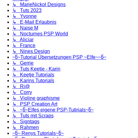
↳ MarieNickol Designs
↳ Tuts 2023
↳ Yvonne
↳ E-Mail Erlaubnis
↳ Naise M
↳ Nocturnes PSP World
↳ Aliciar
↳ France
↳ Nines Design
~წ~Tutorial Übersetzungen PSP ~Elfe~~წ~
↳ Gerrie
↳ Tuts Keetje - Karin
↳ Keetje Tutorials
↳ Karins Tutorials
↳ Ri@
↳ Corry
↳ Violine graphisme
↳ PSP Creation Art
↳ ~წ~Elfes eigene PSP-Tutirials~წ~
↳ Tuts mit Scraps
↳ Signtags
↳ Rahmen
~წ~ Renys Tutorials~წ~