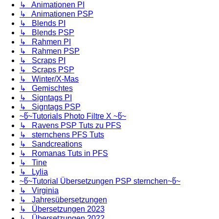
↳ Animationen PI
↳ Animationen PSP
↳ Blends PI
↳ Blends PSP
↳ Rahmen PI
↳ Rahmen PSP
↳ Scraps PI
↳ Scraps PSP
↳ Winter/X-Mas
↳ Gemischtes
↳ Signtags PI
↳ Signtags PSP
~წ~Tutorials Photo Filtre X ~წ~
↳ Ravens PSP Tuts zu PFS
↳ sternchens PFS Tuts
↳ Sandcreations
↳ Romanas Tuts in PFS
↳ Tine
↳ Lylia
~წ~Tutorial Übersetzungen PSP sternchen~წ~
↳ Virginia
↳ Jahresübersetzungen
↳ Übersetzungen 2023
↳ Übersetzungen 2022