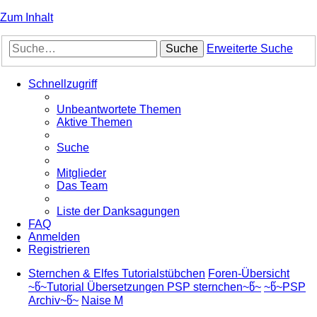
Zum Inhalt
Suche
Erweiterte Suche
Schnellzugriff
Unbeantwortete Themen
Aktive Themen
Suche
Mitglieder
Das Team
Liste der Danksagungen
FAQ
Anmelden
Registrieren
Sternchen & Elfes Tutorialstübchen
Foren-Übersicht
~წ~Tutorial Übersetzungen PSP sternchen~წ~
~წ~PSP
Archiv~წ~
Naise M