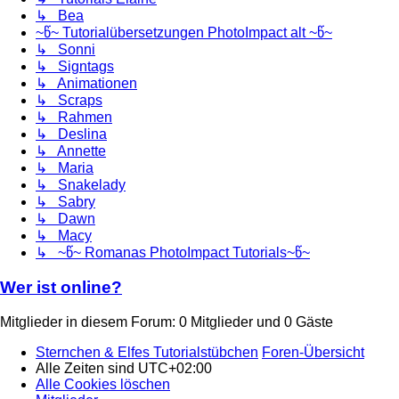
↳ Bea
~წ~ Tutorialübersetzungen PhotoImpact alt ~წ~
↳ Sonni
↳ Signtags
↳ Animationen
↳ Scraps
↳ Rahmen
↳ Deslina
↳ Annette
↳ Maria
↳ Snakelady
↳ Sabry
↳ Dawn
↳ Macy
↳ ~წ~ Romanas PhotoImpact Tutorials~წ~
Wer ist online?
Mitglieder in diesem Forum: 0 Mitglieder und 0 Gäste
Sternchen & Elfes Tutorialstübchen
Foren-Übersicht
Alle Zeiten sind
UTC+02:00
Alle Cookies löschen