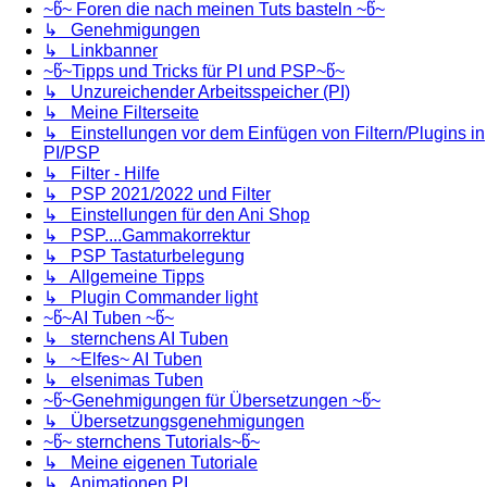
~წ~ Foren die nach meinen Tuts basteln ~წ~
↳ Genehmigungen
↳ Linkbanner
~წ~Tipps und Tricks für PI und PSP~წ~
↳ Unzureichender Arbeitsspeicher (PI)
↳ Meine Filterseite
↳ Einstellungen vor dem Einfügen von Filtern/Plugins in
PI/PSP
↳ Filter - Hilfe
↳ PSP 2021/2022 und Filter
↳ Einstellungen für den Ani Shop
↳ PSP....Gammakorrektur
↳ PSP Tastaturbelegung
↳ Allgemeine Tipps
↳ Plugin Commander light
~წ~AI Tuben ~წ~
↳ sternchens AI Tuben
↳ ~Elfes~ AI Tuben
↳ elsenimas Tuben
~წ~Genehmigungen für Übersetzungen ~წ~
↳ Übersetzungsgenehmigungen
~წ~ sternchens Tutorials~წ~
↳ Meine eigenen Tutoriale
↳ Animationen PI