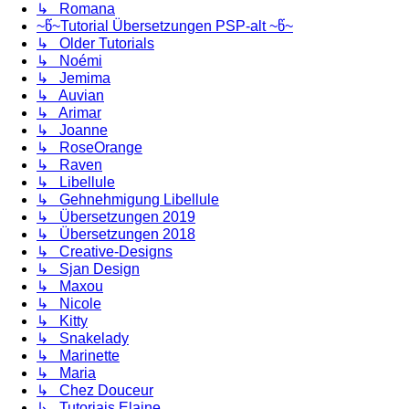
↳ Romana
~წ~Tutorial Übersetzungen PSP-alt ~წ~
↳ Older Tutorials
↳ Noémi
↳ Jemima
↳ Auvian
↳ Arimar
↳ Joanne
↳ RoseOrange
↳ Raven
↳ Libellule
↳ Gehnehmigung Libellule
↳ Übersetzungen 2019
↳ Übersetzungen 2018
↳ Creative-Designs
↳ Sjan Design
↳ Maxou
↳ Nicole
↳ Kitty
↳ Snakelady
↳ Marinette
↳ Maria
↳ Chez Douceur
↳ Tutoriais Elaine