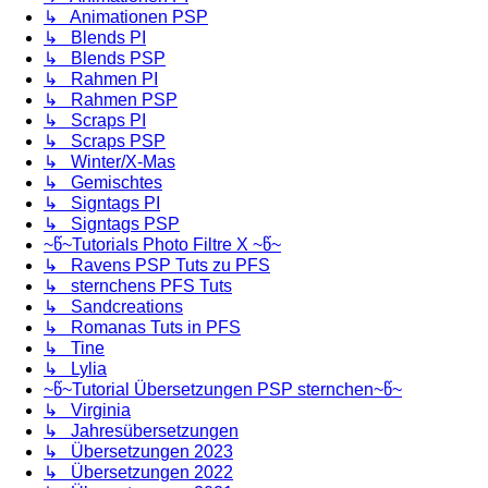
↳ Animationen PSP
↳ Blends PI
↳ Blends PSP
↳ Rahmen PI
↳ Rahmen PSP
↳ Scraps PI
↳ Scraps PSP
↳ Winter/X-Mas
↳ Gemischtes
↳ Signtags PI
↳ Signtags PSP
~წ~Tutorials Photo Filtre X ~წ~
↳ Ravens PSP Tuts zu PFS
↳ sternchens PFS Tuts
↳ Sandcreations
↳ Romanas Tuts in PFS
↳ Tine
↳ Lylia
~წ~Tutorial Übersetzungen PSP sternchen~წ~
↳ Virginia
↳ Jahresübersetzungen
↳ Übersetzungen 2023
↳ Übersetzungen 2022