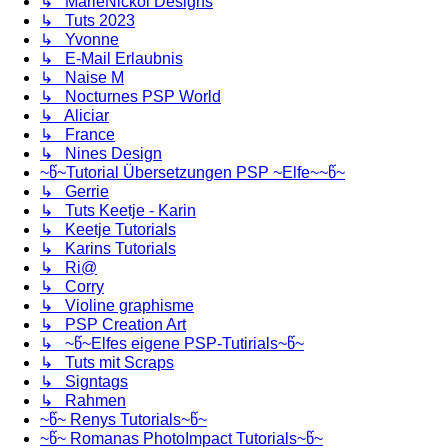
↳ MarieNickol Designs
↳ Tuts 2023
↳ Yvonne
↳ E-Mail Erlaubnis
↳ Naise M
↳ Nocturnes PSP World
↳ Aliciar
↳ France
↳ Nines Design
~წ~Tutorial Übersetzungen PSP ~Elfe~~წ~
↳ Gerrie
↳ Tuts Keetje - Karin
↳ Keetje Tutorials
↳ Karins Tutorials
↳ Ri@
↳ Corry
↳ Violine graphisme
↳ PSP Creation Art
↳ ~წ~Elfes eigene PSP-Tutirials~წ~
↳ Tuts mit Scraps
↳ Signtags
↳ Rahmen
~წ~ Renys Tutorials~წ~
~წ~ Romanas PhotoImpact Tutorials~წ~