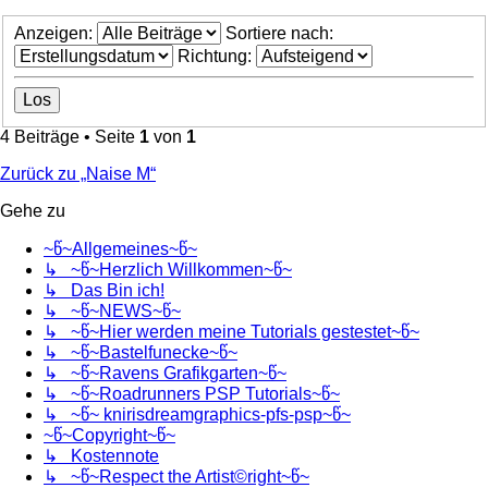
Anzeigen:
Sortiere nach:
Richtung:
4 Beiträge • Seite
1
von
1
Zurück zu „Naise M“
Gehe zu
~წ~Allgemeines~წ~
↳ ~წ~Herzlich Willkommen~წ~
↳ Das Bin ich!
↳ ~წ~NEWS~წ~
↳ ~წ~Hier werden meine Tutorials gestestet~წ~
↳ ~წ~Bastelfunecke~წ~
↳ ~წ~Ravens Grafikgarten~წ~
↳ ~წ~Roadrunners PSP Tutorials~წ~
↳ ~წ~ knirisdreamgraphics-pfs-psp~წ~
~წ~Copyright~წ~
↳ Kostennote
↳ ~წ~Respect the Artist©right~წ~