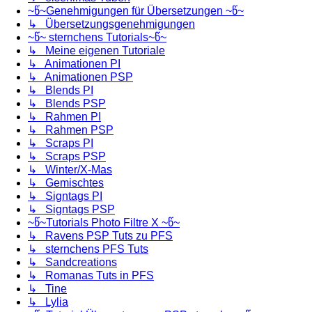
~წ~Genehmigungen für Übersetzungen ~წ~
↳ Übersetzungsgenehmigungen
~წ~ sternchens Tutorials~წ~
↳ Meine eigenen Tutoriale
↳ Animationen PI
↳ Animationen PSP
↳ Blends PI
↳ Blends PSP
↳ Rahmen PI
↳ Rahmen PSP
↳ Scraps PI
↳ Scraps PSP
↳ Winter/X-Mas
↳ Gemischtes
↳ Signtags PI
↳ Signtags PSP
~წ~Tutorials Photo Filtre X ~წ~
↳ Ravens PSP Tuts zu PFS
↳ sternchens PFS Tuts
↳ Sandcreations
↳ Romanas Tuts in PFS
↳ Tine
↳ Lylia