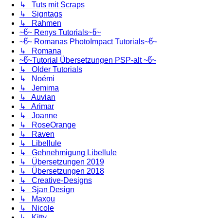
↳ Tuts mit Scraps
↳ Signtags
↳ Rahmen
~წ~ Renys Tutorials~წ~
~წ~ Romanas PhotoImpact Tutorials~წ~
↳ Romana
~წ~Tutorial Übersetzungen PSP-alt ~წ~
↳ Older Tutorials
↳ Noémi
↳ Jemima
↳ Auvian
↳ Arimar
↳ Joanne
↳ RoseOrange
↳ Raven
↳ Libellule
↳ Gehnehmigung Libellule
↳ Übersetzungen 2019
↳ Übersetzungen 2018
↳ Creative-Designs
↳ Sjan Design
↳ Maxou
↳ Nicole
↳ Kitty