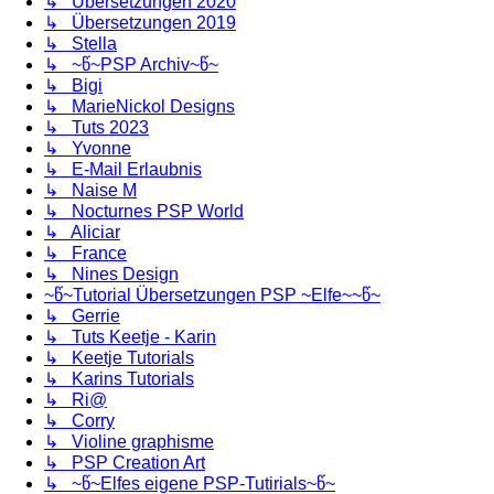
↳ Übersetzungen 2020
↳ Übersetzungen 2019
↳ Stella
↳ ~წ~PSP Archiv~წ~
↳ Bigi
↳ MarieNickol Designs
↳ Tuts 2023
↳ Yvonne
↳ E-Mail Erlaubnis
↳ Naise M
↳ Nocturnes PSP World
↳ Aliciar
↳ France
↳ Nines Design
~წ~Tutorial Übersetzungen PSP ~Elfe~~წ~
↳ Gerrie
↳ Tuts Keetje - Karin
↳ Keetje Tutorials
↳ Karins Tutorials
↳ Ri@
↳ Corry
↳ Violine graphisme
↳ PSP Creation Art
↳ ~წ~Elfes eigene PSP-Tutirials~წ~