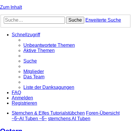
Zum Inhalt
Suche
Erweiterte Suche
Schnellzugriff
Unbeantwortete Themen
Aktive Themen
Suche
Mitglieder
Das Team
Liste der Danksagungen
FAQ
Anmelden
Registrieren
Sternchen & Elfes Tutorialstübchen
Foren-Übersicht
~წ~AI Tuben ~წ~
sternchens AI Tuben