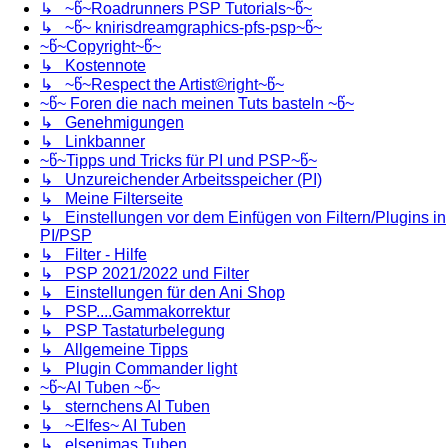
↳ ~წ~Roadrunners PSP Tutorials~წ~
↳ ~წ~ knirisdreamgraphics-pfs-psp~წ~
~წ~Copyright~წ~
↳ Kostennote
↳ ~წ~Respect the Artist©right~წ~
~წ~ Foren die nach meinen Tuts basteln ~წ~
↳ Genehmigungen
↳ Linkbanner
~წ~Tipps und Tricks für PI und PSP~წ~
↳ Unzureichender Arbeitsspeicher (PI)
↳ Meine Filterseite
↳ Einstellungen vor dem Einfügen von Filtern/Plugins in
PI/PSP
↳ Filter - Hilfe
↳ PSP 2021/2022 und Filter
↳ Einstellungen für den Ani Shop
↳ PSP....Gammakorrektur
↳ PSP Tastaturbelegung
↳ Allgemeine Tipps
↳ Plugin Commander light
~წ~AI Tuben ~წ~
↳ sternchens AI Tuben
↳ ~Elfes~ AI Tuben
↳ elsenimas Tuben