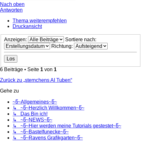
Nach oben
Antworten
Thema weiterempfehlen
Druckansicht
Anzeigen:
Sortiere nach:
Richtung:
6 Beiträge • Seite
1
von
1
Zurück zu „sternchens AI Tuben“
Gehe zu
~წ~Allgemeines~წ~
↳ ~წ~Herzlich Willkommen~წ~
↳ Das Bin ich!
↳ ~წ~NEWS~წ~
↳ ~წ~Hier werden meine Tutorials gestestet~წ~
↳ ~წ~Bastelfunecke~წ~
↳ ~წ~Ravens Grafikgarten~წ~