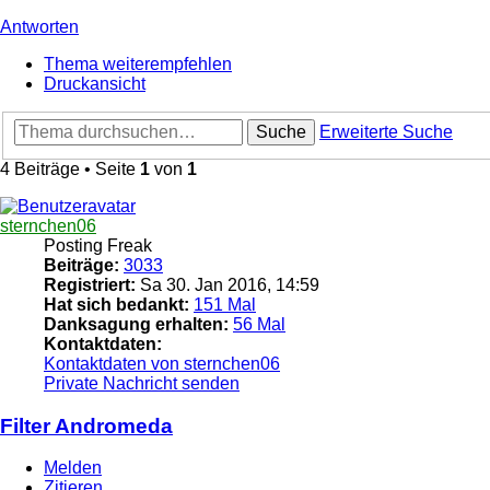
Antworten
Thema weiterempfehlen
Druckansicht
Suche
Erweiterte Suche
4 Beiträge • Seite
1
von
1
sternchen06
Posting Freak
Beiträge:
3033
Registriert:
Sa 30. Jan 2016, 14:59
Hat sich bedankt:
151 Mal
Danksagung erhalten:
56 Mal
Kontaktdaten:
Kontaktdaten von sternchen06
Private Nachricht senden
Filter Andromeda
Melden
Zitieren