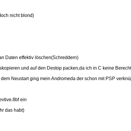
och nicht blond)
an Daten effektiv löschen(Schreddern)
auskopieren und auf den Destop packen,da ich in C keine Berec
h dem Neustart ging mein Andromeda der schon mit PSP verknü
vtive.8bf ein
hr das habt)