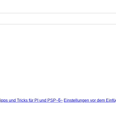
ipps und Tricks für PI und PSP~წ~
Einstellungen vor dem Einfü