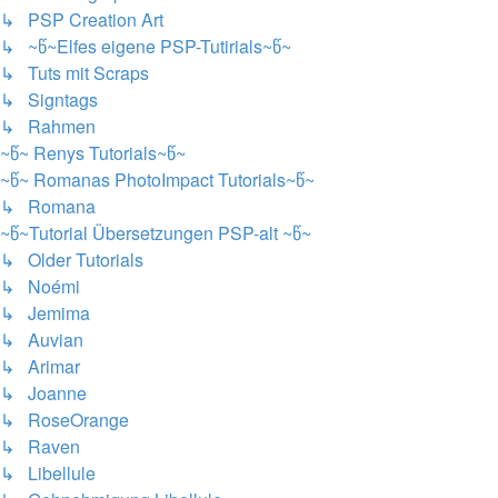
↳ PSP Creation Art
↳ ~წ~Elfes eigene PSP-Tutirials~წ~
↳ Tuts mit Scraps
↳ Signtags
↳ Rahmen
~წ~ Renys Tutorials~წ~
~წ~ Romanas PhotoImpact Tutorials~წ~
↳ Romana
~წ~Tutorial Übersetzungen PSP-alt ~წ~
↳ Older Tutorials
↳ Noémi
↳ Jemima
↳ Auvian
↳ Arimar
↳ Joanne
↳ RoseOrange
↳ Raven
↳ Libellule