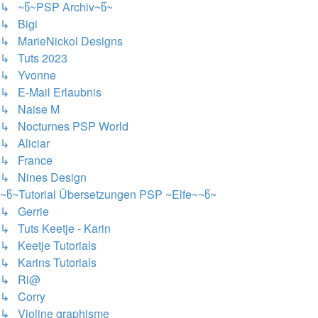
↳ ~წ~PSP Archiv~წ~
↳ Bigi
↳ MarieNickol Designs
↳ Tuts 2023
↳ Yvonne
↳ E-Mail Erlaubnis
↳ Naise M
↳ Nocturnes PSP World
↳ Aliciar
↳ France
↳ Nines Design
~წ~Tutorial Übersetzungen PSP ~Elfe~~წ~
↳ Gerrie
↳ Tuts Keetje - Karin
↳ Keetje Tutorials
↳ Karins Tutorials
↳ Ri@
↳ Corry
↳ Violine graphisme