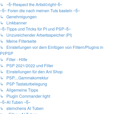
↳ ~წ~Respect the Artist©right~წ~
~წ~ Foren die nach meinen Tuts basteln ~წ~
↳ Genehmigungen
↳ Linkbanner
~წ~Tipps und Tricks für PI und PSP~წ~
↳ Unzureichender Arbeitsspeicher (PI)
↳ Meine Filterseite
↳ Einstellungen vor dem Einfügen von Filtern/Plugins in
PI/PSP
↳ Filter - Hilfe
↳ PSP 2021/2022 und Filter
↳ Einstellungen für den Ani Shop
↳ PSP....Gammakorrektur
↳ PSP Tastaturbelegung
↳ Allgemeine Tipps
↳ Plugin Commander light
~წ~AI Tuben ~წ~
↳ sternchens AI Tuben