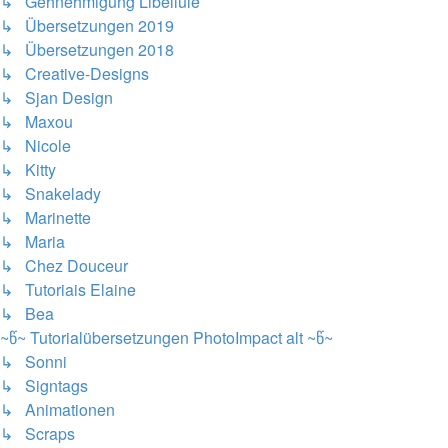
↳ Gehnehmigung Libellule
↳ Übersetzungen 2019
↳ Übersetzungen 2018
↳ Creative-Designs
↳ Sjan Design
↳ Maxou
↳ Nicole
↳ Kitty
↳ Snakelady
↳ Marinette
↳ Maria
↳ Chez Douceur
↳ Tutoriais Elaine
↳ Bea
~წ~ Tutorialübersetzungen PhotoImpact alt ~წ~
↳ Sonni
↳ Signtags
↳ Animationen
↳ Scraps