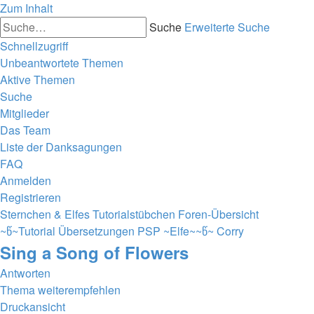
Zum Inhalt
Suche
Erweiterte Suche
Schnellzugriff
Unbeantwortete Themen
Aktive Themen
Suche
Mitglieder
Das Team
Liste der Danksagungen
FAQ
Anmelden
Registrieren
Sternchen & Elfes Tutorialstübchen
Foren-Übersicht
~წ~Tutorial Übersetzungen PSP ~Elfe~~წ~
Corry
Sing a Song of Flowers
Antworten
Thema weiterempfehlen
Druckansicht