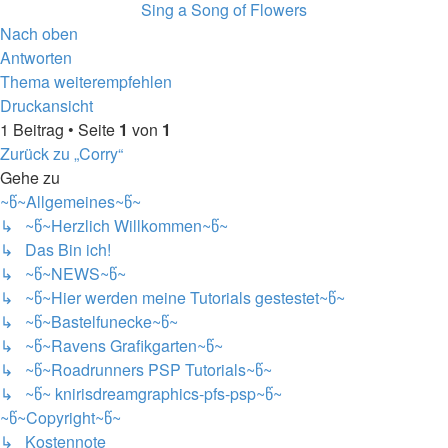
Sing a Song of Flowers
Nach oben
Antworten
Thema weiterempfehlen
Druckansicht
1 Beitrag • Seite
1
von
1
Zurück zu „Corry“
Gehe zu
~წ~Allgemeines~წ~
↳ ~წ~Herzlich Willkommen~წ~
↳ Das Bin ich!
↳ ~წ~NEWS~წ~
↳ ~წ~Hier werden meine Tutorials gestestet~წ~
↳ ~წ~Bastelfunecke~წ~
↳ ~წ~Ravens Grafikgarten~წ~
↳ ~წ~Roadrunners PSP Tutorials~წ~
↳ ~წ~ knirisdreamgraphics-pfs-psp~წ~
~წ~Copyright~წ~
↳ Kostennote