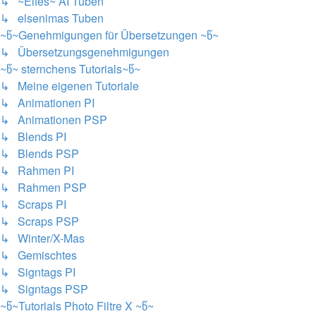
↳ ~Elfes~ AI Tuben
↳ elsenimas Tuben
~წ~Genehmigungen für Übersetzungen ~წ~
↳ Übersetzungsgenehmigungen
~წ~ sternchens Tutorials~წ~
↳ Meine eigenen Tutoriale
↳ Animationen PI
↳ Animationen PSP
↳ Blends PI
↳ Blends PSP
↳ Rahmen PI
↳ Rahmen PSP
↳ Scraps PI
↳ Scraps PSP
↳ Winter/X-Mas
↳ Gemischtes
↳ Signtags PI
↳ Signtags PSP
~წ~Tutorials Photo Filtre X ~წ~