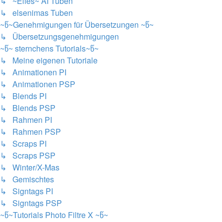
↳ ~Elfes~ AI Tuben
↳ elsenimas Tuben
~წ~Genehmigungen für Übersetzungen ~წ~
↳ Übersetzungsgenehmigungen
~წ~ sternchens Tutorials~წ~
↳ Meine eigenen Tutoriale
↳ Animationen PI
↳ Animationen PSP
↳ Blends PI
↳ Blends PSP
↳ Rahmen PI
↳ Rahmen PSP
↳ Scraps PI
↳ Scraps PSP
↳ Winter/X-Mas
↳ Gemischtes
↳ Signtags PI
↳ Signtags PSP
~წ~Tutorials Photo Filtre X ~წ~