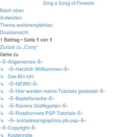
Sing a Song of Flowers
Nach oben
Antworten
Thema weiterempfehlen
Druckansicht
1 Beitrag • Seite
1
von
1
Zurück zu „Corry“
Gehe zu
~წ~Allgemeines~წ~
↳ ~წ~Herzlich Willkommen~წ~
↳ Das Bin ich!
↳ ~წ~NEWS~წ~
↳ ~წ~Hier werden meine Tutorials gestestet~წ~
↳ ~წ~Bastelfunecke~წ~
↳ ~წ~Ravens Grafikgarten~წ~
↳ ~წ~Roadrunners PSP Tutorials~წ~
↳ ~წ~ knirisdreamgraphics-pfs-psp~წ~
~წ~Copyright~წ~
↳ Kostennote