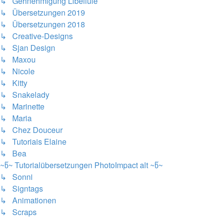
↳ Gehnehmigung Libellule
↳ Übersetzungen 2019
↳ Übersetzungen 2018
↳ Creative-Designs
↳ Sjan Design
↳ Maxou
↳ Nicole
↳ Kitty
↳ Snakelady
↳ Marinette
↳ Maria
↳ Chez Douceur
↳ Tutoriais Elaine
↳ Bea
~წ~ Tutorialübersetzungen PhotoImpact alt ~წ~
↳ Sonni
↳ Signtags
↳ Animationen
↳ Scraps