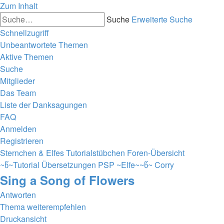
Zum Inhalt
Suche
Erweiterte Suche
Schnellzugriff
Unbeantwortete Themen
Aktive Themen
Suche
Mitglieder
Das Team
Liste der Danksagungen
FAQ
Anmelden
Registrieren
Sternchen & Elfes Tutorialstübchen
Foren-Übersicht
~წ~Tutorial Übersetzungen PSP ~Elfe~~წ~
Corry
Sing a Song of Flowers
Antworten
Thema weiterempfehlen
Druckansicht