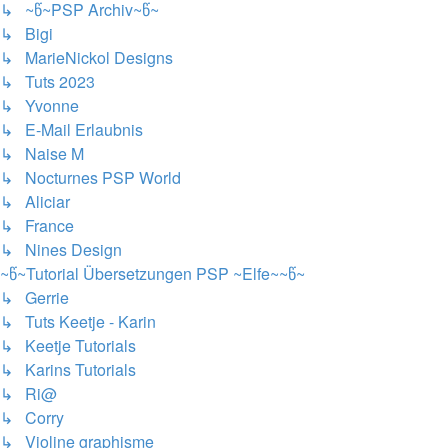
↳ ~წ~PSP Archiv~წ~
↳ Bigi
↳ MarieNickol Designs
↳ Tuts 2023
↳ Yvonne
↳ E-Mail Erlaubnis
↳ Naise M
↳ Nocturnes PSP World
↳ Aliciar
↳ France
↳ Nines Design
~წ~Tutorial Übersetzungen PSP ~Elfe~~წ~
↳ Gerrie
↳ Tuts Keetje - Karin
↳ Keetje Tutorials
↳ Karins Tutorials
↳ Ri@
↳ Corry
↳ Violine graphisme