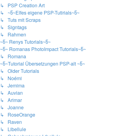
↳ PSP Creation Art
↳ ~წ~Elfes eigene PSP-Tutirials~წ~
↳ Tuts mit Scraps
↳ Signtags
↳ Rahmen
~წ~ Renys Tutorials~წ~
~წ~ Romanas PhotoImpact Tutorials~წ~
↳ Romana
~წ~Tutorial Übersetzungen PSP-alt ~წ~
↳ Older Tutorials
↳ Noémi
↳ Jemima
↳ Auvian
↳ Arimar
↳ Joanne
↳ RoseOrange
↳ Raven
↳ Libellule