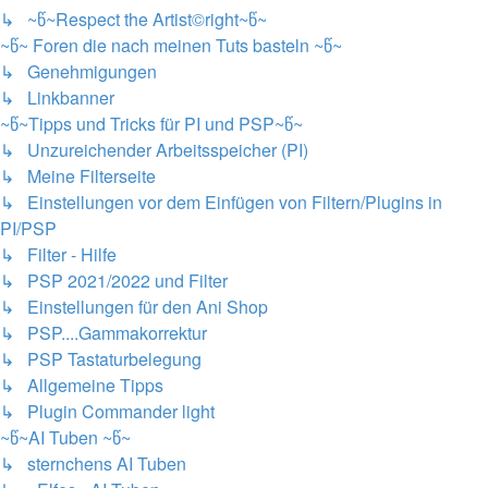
↳ ~წ~Respect the Artist©right~წ~
~წ~ Foren die nach meinen Tuts basteln ~წ~
↳ Genehmigungen
↳ Linkbanner
~წ~Tipps und Tricks für PI und PSP~წ~
↳ Unzureichender Arbeitsspeicher (PI)
↳ Meine Filterseite
↳ Einstellungen vor dem Einfügen von Filtern/Plugins in
PI/PSP
↳ Filter - Hilfe
↳ PSP 2021/2022 und Filter
↳ Einstellungen für den Ani Shop
↳ PSP....Gammakorrektur
↳ PSP Tastaturbelegung
↳ Allgemeine Tipps
↳ Plugin Commander light
~წ~AI Tuben ~წ~
↳ sternchens AI Tuben