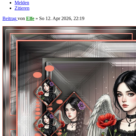
Melden
Zitieren
Beitrag
von
Elfe
»
So 12. Apr 2026, 22:19