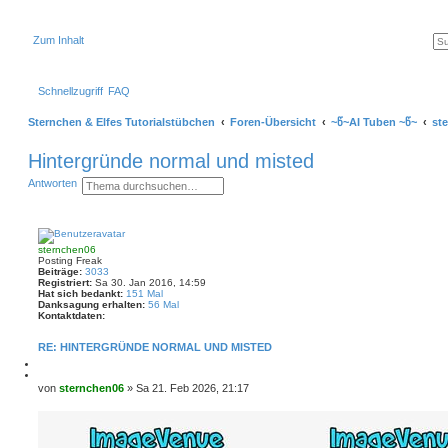
Zum Inhalt
Schnellzugriff
FAQ
Sternchen & Elfes Tutorialstübchen
Foren-Übersicht
~წ~AI Tuben ~წ~
st
Hintergründe normal und misted
S
E
Antworten
u
r
c
w
h
e
e
i
t
sternchen06
e
Posting Freak
r
Beiträge:
3033
t
Registriert:
Sa 30. Jan 2016, 14:59
e
Hat sich bedankt:
151 Mal
S
Danksagung erhalten:
56 Mal
u
Kontaktdaten:
K
c
o
h
RE: HINTERGRÜNDE NORMAL UND MISTED
n
e
t
M
a
e
Z
k
l
i
B
von
sternchen06
»
Sa 21. Feb 2026, 21:17
t
d
t
e
d
e
i
a
i
n
e
t
t
r
e
e
r
n