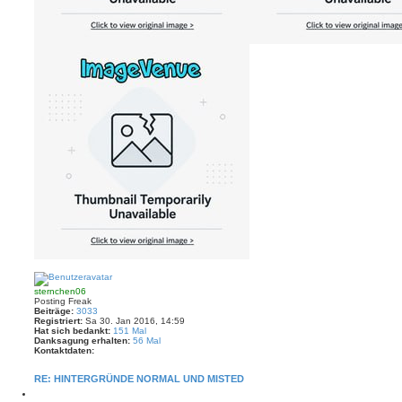
N
a
c
sternchen06
h
Posting Freak
o
Beiträge:
3033
b
Registriert:
Sa 30. Jan 2016, 14:59
e
Hat sich bedankt:
151 Mal
n
Danksagung erhalten:
56 Mal
Kontaktdaten:
K
o
RE: HINTERGRÜNDE NORMAL UND MISTED
n
t
M
a