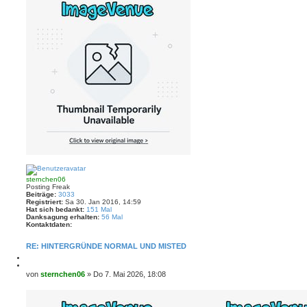
N
a
c
sternchen06
h
Posting Freak
o
Beiträge:
3033
b
Registriert:
Sa 30. Jan 2016, 14:59
e
Hat sich bedankt:
151 Mal
n
Danksagung erhalten:
56 Mal
Kontaktdaten:
K
o
RE: HINTERGRÜNDE NORMAL UND MISTED
n
t
M
a
e
Z
k
l
i
B
von
sternchen06
»
Do 7. Mai 2026, 18:08
t
d
t
e
d
e
i
a
i
n
e
t
t
r
e