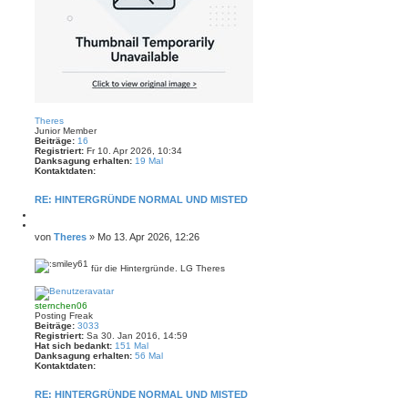
N
a
Theres
c
Junior Member
h
Beiträge:
16
o
Registriert:
Fr 10. Apr 2026, 10:34
b
Danksagung erhalten:
19 Mal
e
Kontaktdaten:
n
K
o
RE: HINTERGRÜNDE NORMAL UND MISTED
n
t
M
a
e
Z
k
l
i
B
von
Theres
»
Mo 13. Apr 2026, 12:26
t
d
t
e
d
e
i
a
i
n
e
für die Hintergründe. LG Theres
t
t
r
N
e
e
r
a
n
n
c
a
v
sternchen06
h
o
g
Posting Freak
o
n
Beiträge:
3033
b
T
Registriert:
Sa 30. Jan 2016, 14:59
e
h
Hat sich bedankt:
151 Mal
n
e
Danksagung erhalten:
56 Mal
r
Kontaktdaten:
e
K
s
o
RE: HINTERGRÜNDE NORMAL UND MISTED
n
t