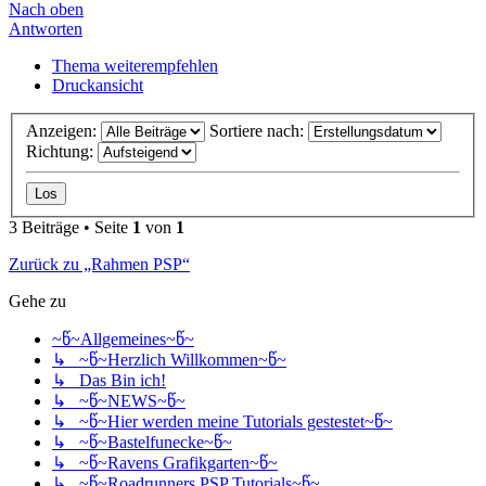
Nach oben
Antworten
Thema weiterempfehlen
Druckansicht
Anzeigen:
Sortiere nach:
Richtung:
3 Beiträge • Seite
1
von
1
Zurück zu „Rahmen PSP“
Gehe zu
~წ~Allgemeines~წ~
↳ ~წ~Herzlich Willkommen~წ~
↳ Das Bin ich!
↳ ~წ~NEWS~წ~
↳ ~წ~Hier werden meine Tutorials gestestet~წ~
↳ ~წ~Bastelfunecke~წ~
↳ ~წ~Ravens Grafikgarten~წ~
↳ ~წ~Roadrunners PSP Tutorials~წ~