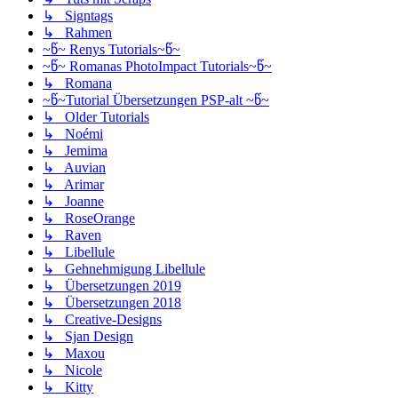
↳ Signtags
↳ Rahmen
~წ~ Renys Tutorials~წ~
~წ~ Romanas PhotoImpact Tutorials~წ~
↳ Romana
~წ~Tutorial Übersetzungen PSP-alt ~წ~
↳ Older Tutorials
↳ Noémi
↳ Jemima
↳ Auvian
↳ Arimar
↳ Joanne
↳ RoseOrange
↳ Raven
↳ Libellule
↳ Gehnehmigung Libellule
↳ Übersetzungen 2019
↳ Übersetzungen 2018
↳ Creative-Designs
↳ Sjan Design
↳ Maxou
↳ Nicole
↳ Kitty