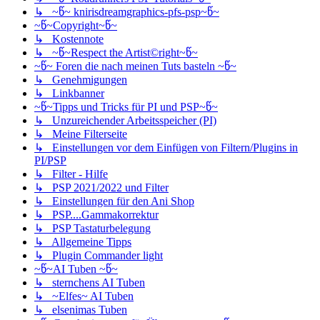
↳ ~წ~ knirisdreamgraphics-pfs-psp~წ~
~წ~Copyright~წ~
↳ Kostennote
↳ ~წ~Respect the Artist©right~წ~
~წ~ Foren die nach meinen Tuts basteln ~წ~
↳ Genehmigungen
↳ Linkbanner
~წ~Tipps und Tricks für PI und PSP~წ~
↳ Unzureichender Arbeitsspeicher (PI)
↳ Meine Filterseite
↳ Einstellungen vor dem Einfügen von Filtern/Plugins in
PI/PSP
↳ Filter - Hilfe
↳ PSP 2021/2022 und Filter
↳ Einstellungen für den Ani Shop
↳ PSP....Gammakorrektur
↳ PSP Tastaturbelegung
↳ Allgemeine Tipps
↳ Plugin Commander light
~წ~AI Tuben ~წ~
↳ sternchens AI Tuben
↳ ~Elfes~ AI Tuben
↳ elsenimas Tuben