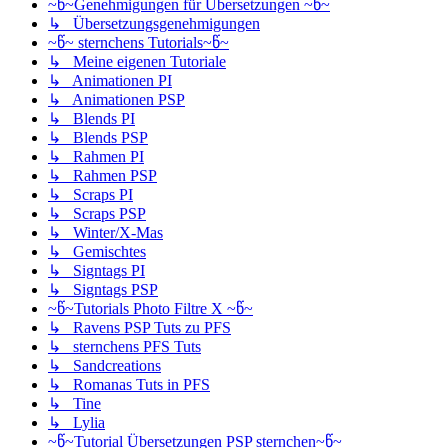
~წ~Genehmigungen für Übersetzungen ~წ~
↳ Übersetzungsgenehmigungen
~წ~ sternchens Tutorials~წ~
↳ Meine eigenen Tutoriale
↳ Animationen PI
↳ Animationen PSP
↳ Blends PI
↳ Blends PSP
↳ Rahmen PI
↳ Rahmen PSP
↳ Scraps PI
↳ Scraps PSP
↳ Winter/X-Mas
↳ Gemischtes
↳ Signtags PI
↳ Signtags PSP
~წ~Tutorials Photo Filtre X ~წ~
↳ Ravens PSP Tuts zu PFS
↳ sternchens PFS Tuts
↳ Sandcreations
↳ Romanas Tuts in PFS
↳ Tine
↳ Lylia
~წ~Tutorial Übersetzungen PSP sternchen~წ~