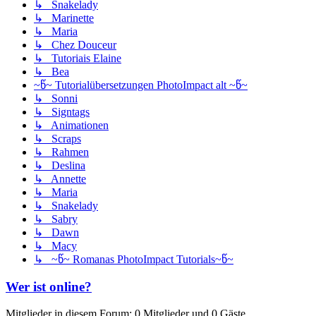
↳ Snakelady
↳ Marinette
↳ Maria
↳ Chez Douceur
↳ Tutoriais Elaine
↳ Bea
~წ~ Tutorialübersetzungen PhotoImpact alt ~წ~
↳ Sonni
↳ Signtags
↳ Animationen
↳ Scraps
↳ Rahmen
↳ Deslina
↳ Annette
↳ Maria
↳ Snakelady
↳ Sabry
↳ Dawn
↳ Macy
↳ ~წ~ Romanas PhotoImpact Tutorials~წ~
Wer ist online?
Mitglieder in diesem Forum: 0 Mitglieder und 0 Gäste