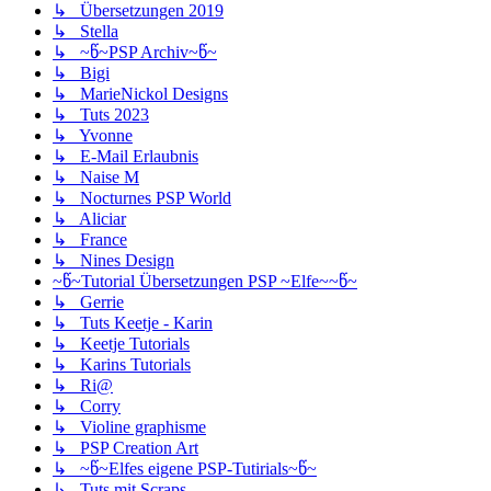
↳ Übersetzungen 2019
↳ Stella
↳ ~წ~PSP Archiv~წ~
↳ Bigi
↳ MarieNickol Designs
↳ Tuts 2023
↳ Yvonne
↳ E-Mail Erlaubnis
↳ Naise M
↳ Nocturnes PSP World
↳ Aliciar
↳ France
↳ Nines Design
~წ~Tutorial Übersetzungen PSP ~Elfe~~წ~
↳ Gerrie
↳ Tuts Keetje - Karin
↳ Keetje Tutorials
↳ Karins Tutorials
↳ Ri@
↳ Corry
↳ Violine graphisme
↳ PSP Creation Art
↳ ~წ~Elfes eigene PSP-Tutirials~წ~
↳ Tuts mit Scraps